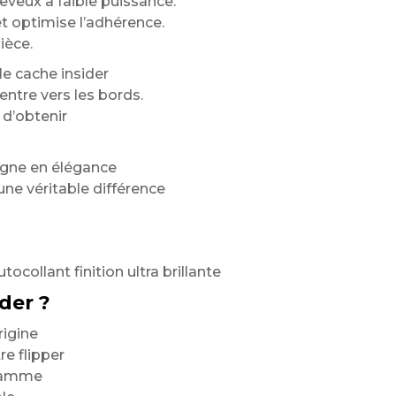
eveux à faible puissance.
t optimise l’adhérence.
ièce.
e cache insider
entre vers les bords.
 d’obtenir
agne en élégance
une véritable différence
tocollant finition ultra brillante
der ?
rigine
e flipper
 gamme