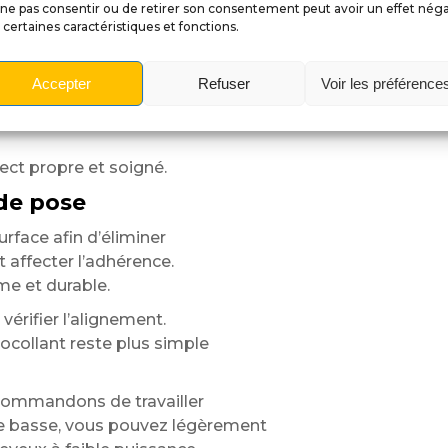
ne pas consentir ou de retirer son consentement peut avoir un effet néga
et apporte davantage
 certaines caractéristiques et fonctions.
haute définition conserve
cision même après de nombreuses
Accepter
Refuser
Voir les préférence
s, aux UV
ct propre et soigné.
 de pose
urface afin d’éliminer
 affecter l’adhérence.
me et durable.
vérifier l’alignement.
tocollant reste plus simple
ecommandons de travailler
e basse, vous pouvez légèrement