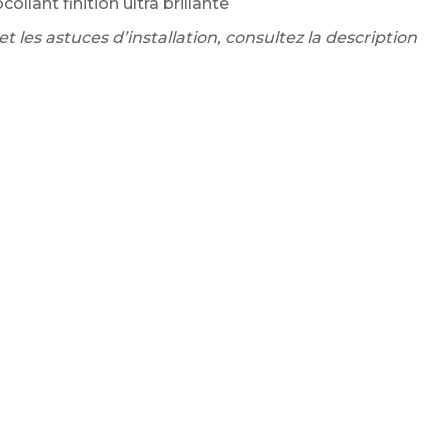
ollant finition ultra brillante
t les astuces d’installation, consultez la description