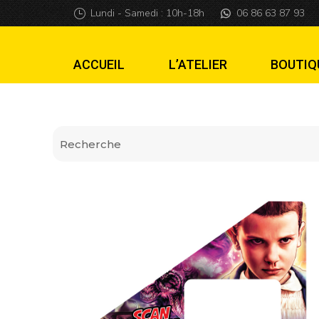
Insider pro V1 Str
Lundi - Samedi : 10h-18h
06 86 63 87 93
ACCUEIL
L’ATELIER
BOUTIQ