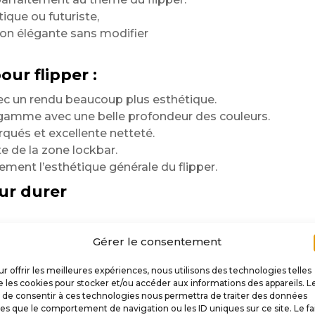
tique ou futuriste,
ion élégante sans modifier
ur flipper :
ec un rendu beaucoup plus esthétique.
 gamme avec une belle profondeur des couleurs.
rqués et excellente netteté.
 de la zone lockbar.
ment l’esthétique générale du flipper.
ur durer
Gérer le consentement
 rigidité, souplesse
-rigide,
r offrir les meilleures expériences, nous utilisons des technologies telles
 et permet d’obtenir
 les cookies pour stocker et/ou accéder aux informations des appareils. L
t de consentir à ces technologies nous permettra de traiter des données
les que le comportement de navigation ou les ID uniques sur ce site. Le fa