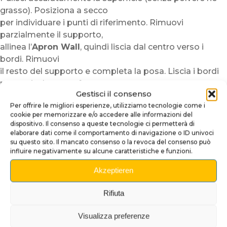
grasso). Posiziona a secco
per individuare i punti di riferimento. Rimuovi
parzialmente il supporto,
allinea l’
Apron Wall
, quindi liscia dal centro verso i
bordi. Rimuovi
il resto del supporto e completa la posa. Liscia i bordi
per un risultato perfetto.
Gestisci il consenso
La trasformazione visiva è immediata.
Per offrire le migliori esperienze, utilizziamo tecnologie come i
Perché scegliere questo upgrade
cookie per memorizzare e/o accedere alle informazioni del
apron ?
dispositivo. Il consenso a queste tecnologie ci permetterà di
elaborare dati come il comportamento di navigazione o ID univoci
su questo sito. Il mancato consenso o la revoca del consenso può
Per personalizzare il flipper senza modifiche né rischi
influire negativamente su alcune caratteristiche e funzioni.
Per migliorare l’estetica della zona apron in pochi
minuti
Akzeptieren
Per ottenere una finitura premium, lucida e durevole
Rifiuta
Nota :
i visivi sono prodotti in piccole serie. Possono
verificarsi leggere variazioni
Visualizza preferenze
di tonalità a seconda dei lotti e dell’illuminazione. Per