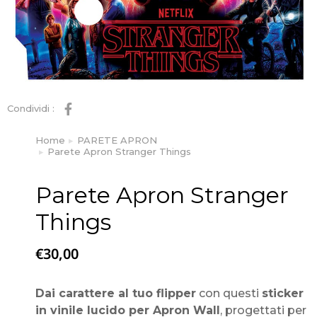
Condividi :
Home
PARETE APRON
Tu sei qui:
Parete Apron Stranger Things
Parete Apron Stranger
Things
€
30,00
Dai carattere al tuo flipper
con questi
sticker
in vinile lucido per Apron Wall
, progettati per