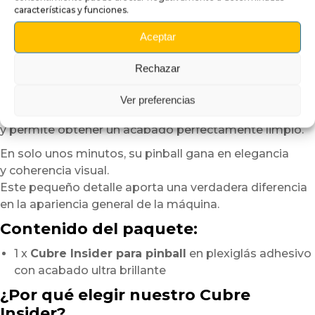
y optimiza la adherencia.
características y funciones.
Sin embargo, nunca debe sobrecalentarse la pieza.
Aceptar
Una vez colocado, aplique progresivamente el cubre
insider
Rechazar
ejerciendo una presión suave y uniforme
desde el centro hacia los bordes.
Ver preferencias
Este método ayuda a evitar burbujas de aire
y permite obtener un acabado perfectamente limpio.
En solo unos minutos, su pinball gana en elegancia
y coherencia visual.
Este pequeño detalle aporta una verdadera diferencia
en la apariencia general de la máquina.
Contenido del paquete:
1 x
Cubre Insider para pinball
en plexiglás adhesivo
con acabado ultra brillante
¿Por qué elegir nuestro Cubre
Insider?