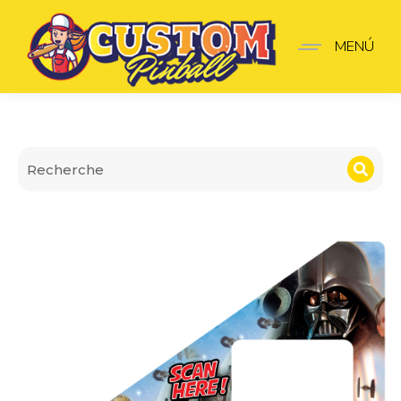
Insider V1 Star wars V2
MENÚ