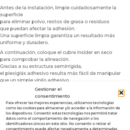
Antes de la instalación, limpie cuidadosamente la
superficie
para eliminar polvo, restos de grasa o residuos
que puedan afectar la adhesión.
Una superficie limpia garantiza un resultado más
uniforme y duradero.
A continuación, coloque el cubre insider en seco
para comprobar la alineación.
Gracias a su estructura semirrígida,
el plexiglás adhesivo resulta más fácil de manipular
que un simple vinilo adhesivo.
Gestionar el
Para facilitar aún más la instalación,
consentimiento
recomendamos trabajar en una habitación templada.
Para ofrecer las mejores experiencias, utilizamos tecnologías
En caso de temperaturas bajas,
como las cookies para almacenar y/o acceder a la información de
puede calentar ligeramente la superficie o el adhesivo
los dispositivos. Consentir estas tecnologías nos permitirá tratar
con un secador de pelo a baja potencia.
datos como el comportamiento de navegación o los
identificadores únicos en este sitio. No consentir o retirar el
Este paso mejora la flexibilidad del material
consentimiento puede afectar negativamente a determinadas