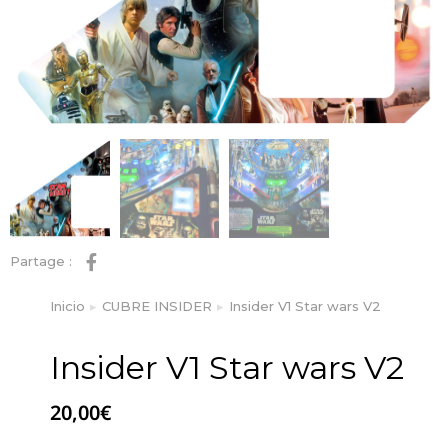
Partage :
Inicio
CUBRE INSIDER
Insider V1 Star wars V2
Estás aquí:
Insider V1 Star wars V2
20,00
€