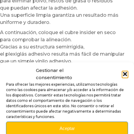
para eliminar polvo, restos de grasa o residuos
que puedan afectar la adhesión.
Una superficie limpia garantiza un resultado más
uniforme y duradero.
A continuación, coloque el cubre insider en seco
para comprobar la alineación.
Gracias a su estructura semirrígida,
el plexiglás adhesivo resulta más fácil de manipular
que un simple vinilo adhesivo.
Gestionar el
Para facilitar aún más la instalación,
consentimiento
recomendamos trabajar en una habitación templada.
Para ofrecer las mejores experiencias, utilizamos tecnologías
En caso de temperaturas bajas,
como las cookies para almacenar y/o acceder a la información de
puede calentar ligeramente la superficie o el adhesivo
los dispositivos. Consentir estas tecnologías nos permitirá tratar
con un secador de pelo a baja potencia.
datos como el comportamiento de navegación o los
identificadores únicos en este sitio. No consentir o retirar el
Este paso mejora la flexibilidad del material
consentimiento puede afectar negativamente a determinadas
y optimiza la adherencia.
características y funciones.
Sin embargo, nunca debe sobrecalentarse la pieza.
Aceptar
Una vez colocado, aplique progresivamente el cubre