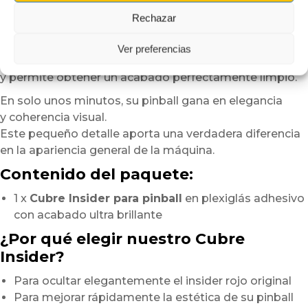
insider
Rechazar
ejerciendo una presión suave y uniforme
desde el centro hacia los bordes.
Ver preferencias
Este método ayuda a evitar burbujas de aire
y permite obtener un acabado perfectamente limpio.
En solo unos minutos, su pinball gana en elegancia
y coherencia visual.
Este pequeño detalle aporta una verdadera diferencia
en la apariencia general de la máquina.
Contenido del paquete:
1 x
Cubre Insider para pinball
en plexiglás adhesivo
con acabado ultra brillante
¿Por qué elegir nuestro Cubre
Insider?
Para ocultar elegantemente el insider rojo original
Para mejorar rápidamente la estética de su pinball