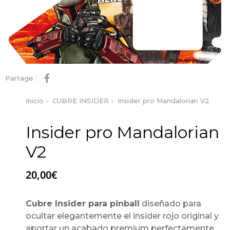
Partage :
Inicio
CUBRE INSIDER
Insider pro Mandalorian V2
Estás aquí:
Insider pro Mandalorian
V2
20,00
€
Cubre Insider para pinball
diseñado para
ocultar elegantemente el insider rojo original y
aportar un acabado premium perfectamente