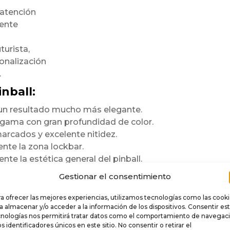
 atención
mente
turista,
onalización
.
nball:
n un resultado mucho más elegante.
a gama con gran profundidad de color.
arcados y excelente nitidez.
te la zona lockbar.
te la estética general del pinball.
ara durar
Gestionar el consentimiento
a ofrecer las mejores experiencias, utilizamos tecnologías como las cook
e
.
a almacenar y/o acceder a la información de los dispositivos. Consentir es
cnologías nos permitirá tratar datos como el comportamiento de navegac
 rigidez,
os identificadores únicos en este sitio. No consentir o retirar el