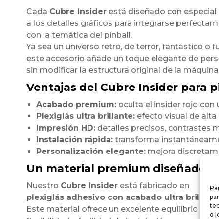
Cada
Cubre Insider
está diseñado con especial
a los detalles gráficos para integrarse perfecta
con la temática del pinball.
Ya sea un universo retro, de terror, fantástico o fu
este accesorio añade un toque elegante de pers
sin modificar la estructura original de la máquina
Ventajas del Cubre Insider para pi
Acabado premium:
oculta el insider rojo co
Plexiglás ultra brillante:
efecto visual de alt
Impresión HD:
detalles precisos, contrastes m
Instalación rápida:
transforma instantáneamen
Personalización elegante:
mejora discretamen
Un material premium diseñado p
Nuestro
Cubre Insider
está fabricado en
Par
plexiglás adhesivo con acabado ultra brillant
par
te
Este material ofrece un excelente equilibrio entre
o l