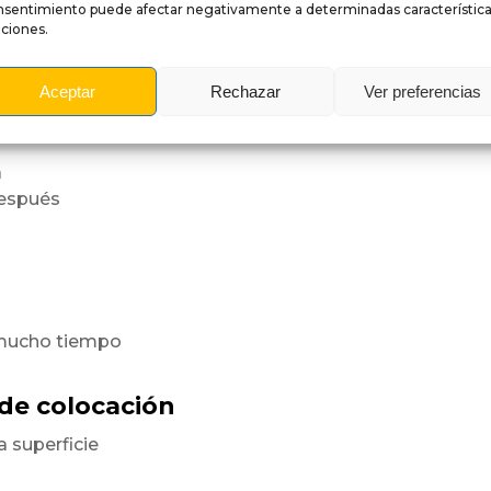
nsentimiento puede afectar negativamente a determinadas característica
ciones.
a superficie
orme.
Aceptar
Rechazar
Ver preferencias
es
a
después
 mucho tiempo
 de colocación
a superficie