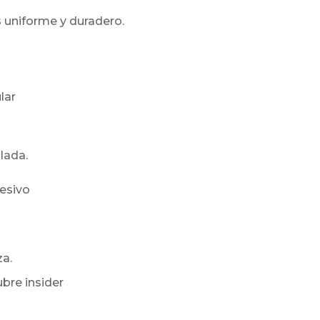
s uniforme y duradero.
lar
lada.
hesivo
a.
bre insider