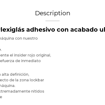
Description
Plexiglás adhesivo con acabado ul
máquina con nuestro
e
.
te el insider rojo original,
refuerza de inmediato
 alta definición,
ecto de la zona lockbar
máquina.
 extremadamente nítidos
te