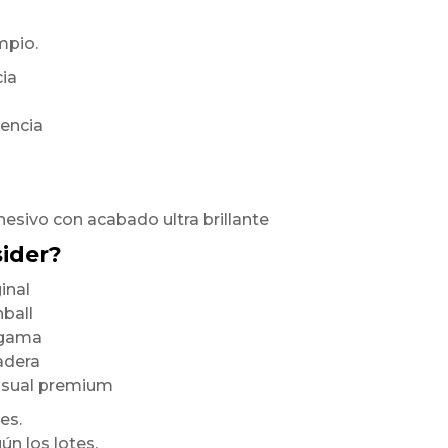
mpio.
cia
rencia
hesivo con acabado ultra brillante
sider?
inal
nball
a gama
radera
visual premium
es.
ún los lotes,