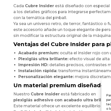
Cada
Cubre Insider
está diseñado con especial
a los detalles gráficos para integrarse perfecta
con la temática del pinball.
Ya sea un universo retro, de terror, fantástico o fu
este accesorio añade un toque elegante de pers
sin modificar la estructura original de la máquina
Ventajas del Cubre Insider para pi
Acabado premium:
oculta el insider rojo co
Plexiglás ultra brillante:
efecto visual de alt
Impresión HD:
detalles precisos, contrastes m
Instalación rápida:
transforma instantáneamen
Personalización elegante:
mejora discretamen
Un material premium diseñado p
Nuestro
Cubre Insider
está fabricado en
Par
plexiglás adhesivo con acabado ultra brillant
par
te
Este material ofrece un excelente equilibrio entre
o l