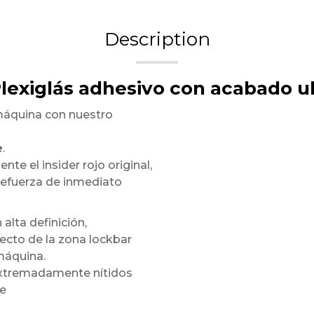
Description
Plexiglás adhesivo con acabado ul
máquina con nuestro
e
.
te el insider rojo original,
refuerza de inmediato
 alta definición,
ecto de la zona lockbar
máquina.
 extremadamente nítidos
te