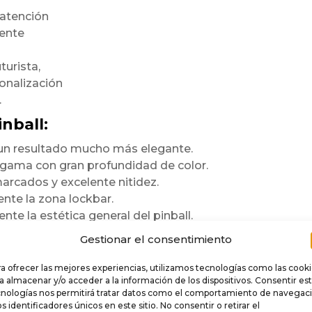
 atención
mente
turista,
onalización
.
nball:
n un resultado mucho más elegante.
a gama con gran profundidad de color.
arcados y excelente nitidez.
te la zona lockbar.
te la estética general del pinball.
ara durar
Gestionar el consentimiento
a ofrecer las mejores experiencias, utilizamos tecnologías como las cook
e
.
a almacenar y/o acceder a la información de los dispositivos. Consentir es
cnologías nos permitirá tratar datos como el comportamiento de navegac
 rigidez,
os identificadores únicos en este sitio. No consentir o retirar el