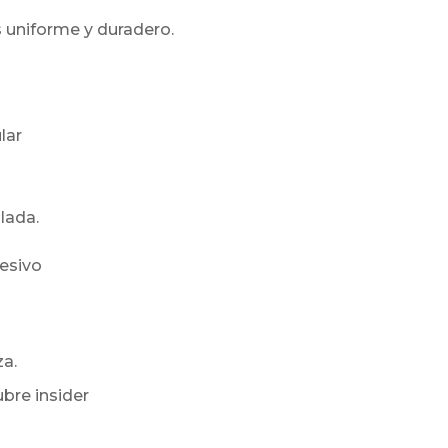
s uniforme y duradero.
lar
lada.
hesivo
a.
bre insider