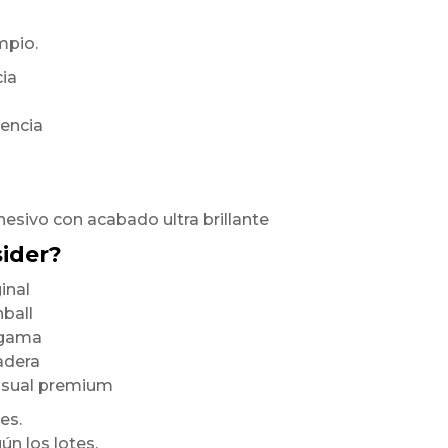
mpio.
cia
rencia
hesivo con acabado ultra brillante
sider?
inal
nball
a gama
radera
visual premium
es.
ún los lotes,