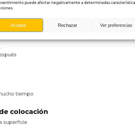
nsentimiento puede afectar negativamente a determinadas característica
ciones.
a superficie
orme.
Aceptar
Rechazar
Ver preferencias
es
a
después
 mucho tiempo
 de colocación
a superficie