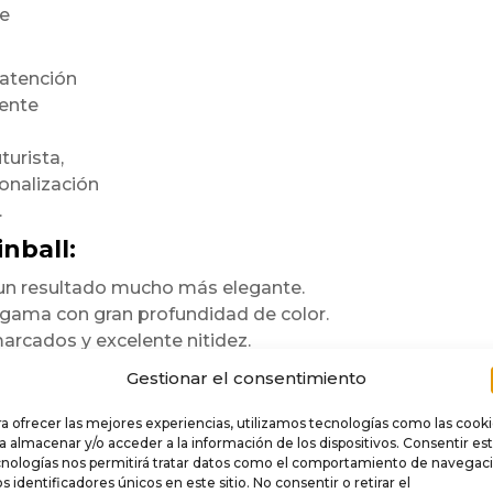
te
 atención
mente
turista,
onalización
.
nball:
n un resultado mucho más elegante.
a gama con gran profundidad de color.
arcados y excelente nitidez.
te la zona lockbar.
Gestionar el consentimiento
te la estética general del pinball.
a ofrecer las mejores experiencias, utilizamos tecnologías como las cook
ara durar
a almacenar y/o acceder a la información de los dispositivos. Consentir es
cnologías nos permitirá tratar datos como el comportamiento de navegac
os identificadores únicos en este sitio. No consentir o retirar el