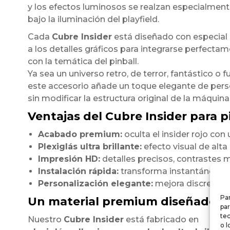
y los efectos luminosos se realzan especialmen
bajo la iluminación del playfield.
Cada
Cubre Insider
está diseñado con especial
a los detalles gráficos para integrarse perfecta
con la temática del pinball.
Ya sea un universo retro, de terror, fantástico o fu
este accesorio añade un toque elegante de pers
sin modificar la estructura original de la máquina
Ventajas del Cubre Insider para pi
Acabado premium:
oculta el insider rojo co
Plexiglás ultra brillante:
efecto visual de alt
Impresión HD:
detalles precisos, contrastes m
Instalación rápida:
transforma instantáneamen
Personalización elegante:
mejora discretamen
Par
Un material premium diseñado p
par
te
Nuestro
Cubre Insider
está fabricado en
o l