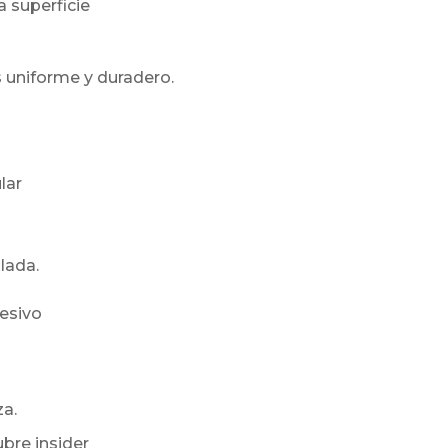
a superficie
s uniforme y duradero.
lar
lada.
hesivo
a.
bre insider