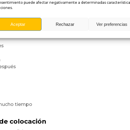
e
.
nsentimiento puede afectar negativamente a determinadas característica
 rigidez,
ciones.
Aceptar
Rechazar
Ver preferencias
a superficie
orme.
es
a
después
 mucho tiempo
 de colocación