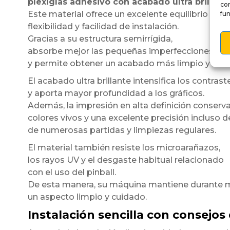
plexiglás adhesivo con acabado ultra brillant
co
Este material ofrece un excelente equilibrio entre
fun
flexibilidad y facilidad de instalación.
Gracias a su estructura semirrígida,
absorbe mejor las pequeñas imperfecciones de l
y permite obtener un acabado más limpio y unif
El acabado ultra brillante intensifica los contrast
y aporta mayor profundidad a los gráficos.
Además, la impresión en alta definición conserv
colores vivos y una excelente precisión incluso 
de numerosas partidas y limpiezas regulares.
El material también resiste los microarañazos,
los rayos UV y el desgaste habitual relacionado
con el uso del pinball.
De esta manera, su máquina mantiene durante
un aspecto limpio y cuidado.
Instalación sencilla con consejos