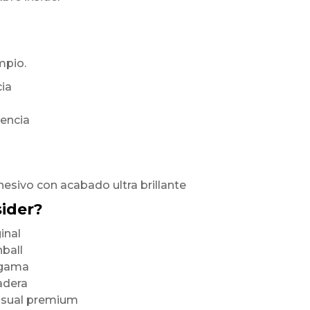
mpio.
cia
rencia
hesivo con acabado ultra brillante
sider?
inal
nball
a gama
radera
visual premium