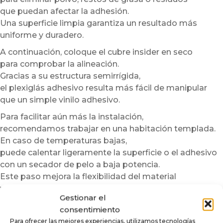
que puedan afectar la adhesión.
Una superficie limpia garantiza un resultado más
uniforme y duradero.
A continuación, coloque el cubre insider en seco
para comprobar la alineación.
Gracias a su estructura semirrígida,
el plexiglás adhesivo resulta más fácil de manipular
que un simple vinilo adhesivo.
Para facilitar aún más la instalación,
recomendamos trabajar en una habitación templada.
En caso de temperaturas bajas,
puede calentar ligeramente la superficie o el adhesivo
con un secador de pelo a baja potencia.
Este paso mejora la flexibilidad del material
y optimiza la adherencia.
Gestionar el
Sin embargo, nunca debe sobrecalentarse la pieza.
consentimiento
Una vez colocado, aplique progresivamente el cubre
Para ofrecer las mejores experiencias, utilizamos tecnologías