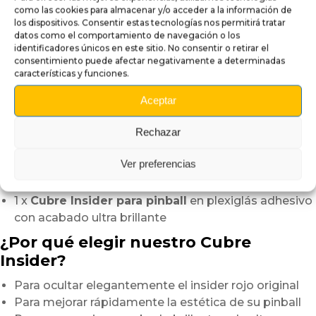
insider
como las cookies para almacenar y/o acceder a la información de
los dispositivos. Consentir estas tecnologías nos permitirá tratar
ejerciendo una presión suave y uniforme
datos como el comportamiento de navegación o los
desde el centro hacia los bordes.
identificadores únicos en este sitio. No consentir o retirar el
Este método ayuda a evitar burbujas de aire
consentimiento puede afectar negativamente a determinadas
características y funciones.
y permite obtener un acabado perfectamente limpio.
En solo unos minutos, su pinball gana en elegancia
Aceptar
y coherencia visual.
Rechazar
Este pequeño detalle aporta una verdadera diferencia
en la apariencia general de la máquina.
Ver preferencias
Contenido del paquete:
1 x
Cubre Insider para pinball
en plexiglás adhesivo
con acabado ultra brillante
¿Por qué elegir nuestro Cubre
Insider?
Para ocultar elegantemente el insider rojo original
Para mejorar rápidamente la estética de su pinball