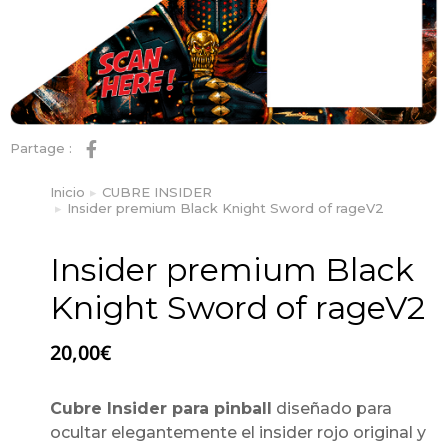
Partage :
Inicio
CUBRE INSIDER
Estás aquí:
Insider premium Black Knight Sword of rageV2
Insider premium Black
Knight Sword of rageV2
20,00
€
Cubre Insider para pinball
diseñado para
ocultar elegantemente el insider rojo original y