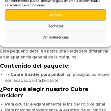
Una vez colocado, aplique progresivamente el cubre
consentimiento puede afectar negativamente a determinadas
características y funciones.
insider
ejerciendo una presión suave y uniforme
Aceptar
desde el centro hacia los bordes.
Este método ayuda a evitar burbujas de aire
Rechazar
y permite obtener un acabado perfectamente limpio.
Ver preferencias
En solo unos minutos, su pinball gana en elegancia
y coherencia visual.
Este pequeño detalle aporta una verdadera diferencia
en la apariencia general de la máquina.
Contenido del paquete:
1 x
Cubre Insider para pinball
en plexiglás adhesivo
con acabado ultra brillante
¿Por qué elegir nuestro Cubre
Insider?
Para ocultar elegantemente el insider rojo original
Para mejorar rápidamente la estética de su pinball