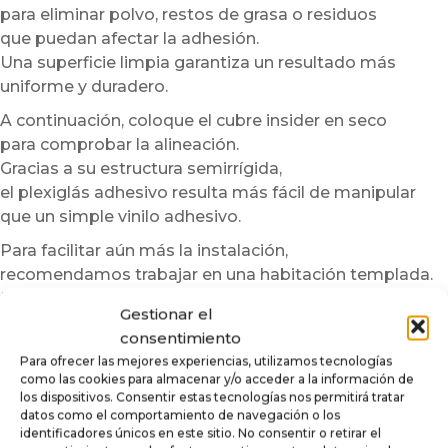
para eliminar polvo, restos de grasa o residuos
que puedan afectar la adhesión.
Una superficie limpia garantiza un resultado más
uniforme y duradero.
A continuación, coloque el cubre insider en seco
para comprobar la alineación.
Gracias a su estructura semirrígida,
el plexiglás adhesivo resulta más fácil de manipular
que un simple vinilo adhesivo.
Para facilitar aún más la instalación,
recomendamos trabajar en una habitación templada.
En caso de temperaturas bajas,
Gestionar el
puede calentar ligeramente la superficie o el adhesivo
consentimiento
con un secador de pelo a baja potencia.
Para ofrecer las mejores experiencias, utilizamos tecnologías
Este paso mejora la flexibilidad del material
como las cookies para almacenar y/o acceder a la información de
y optimiza la adherencia.
los dispositivos. Consentir estas tecnologías nos permitirá tratar
datos como el comportamiento de navegación o los
Sin embargo, nunca debe sobrecalentarse la pieza.
identificadores únicos en este sitio. No consentir o retirar el