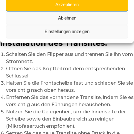
Öffnen Sie das Kopfteil vorsichtig.
Akzeptieren
Arbeiten Sie in einer sauberen Umgebung, um Staub
zu vermeiden.
Ablehnen
Reinigen Sie die Innenseite der Scheibe vor der
Einstellungen anzeigen
Montage.
Installation des Translites:
Schalten Sie den Flipper aus und trennen Sie ihn vom
Stromnetz.
Öffnen Sie das Kopfteil mit dem entsprechenden
Schlüssel.
Halten Sie die Frontscheibe fest und schieben Sie sie
vorsichtig nach oben heraus.
Entfernen Sie das vorhandene Translite, indem Sie es
vorsichtig aus den Führungen herausheben.
Nutzen Sie die Gelegenheit, um die Innenseite der
Scheibe sowie den Einbaubereich zu reinigen
(Mikrofasertuch empfohlen).
Setzen Sie das neue Translite ohne Druck in die