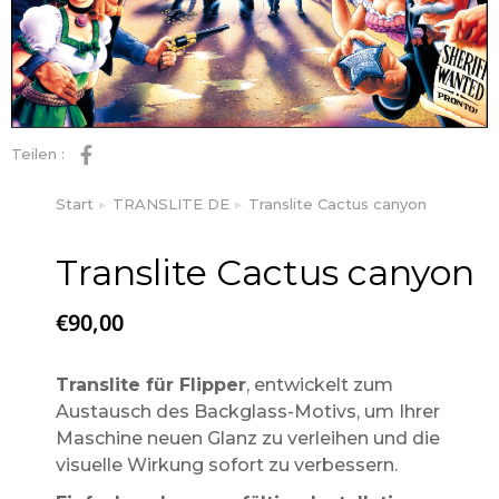
Teilen :
Start
TRANSLITE DE
Translite Cactus canyon
Sie befinden sich hier:
Translite Cactus canyon
€
90,00
Translite für Flipper
, entwickelt zum
Austausch des Backglass-Motivs, um Ihrer
Maschine neuen Glanz zu verleihen und die
visuelle Wirkung sofort zu verbessern.