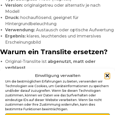
Version:
originalgetreu oder alternativ je nach
Modell
Druck:
hochauflösend, geeignet für
Hintergrundbeleuchtung
Verwendung:
Austausch oder optische Aufwertung
Ergebnis:
klares, leuchtendes und immersives
Erscheinungsbild
Warum ein Translite ersetzen?
Original-Translite ist
abgenutzt, matt oder
verblasst
Kratzer, Risse oder Beschädigungen
sind sichtbar
Einwilligung verwalten
Wunsch nach einem
sauberen und neuwertigen
Um die bestmöglichen Erfahrungen zu bieten, verwenden wir
Erscheinungsbild
Technologien wie Cookies, um Geräteinformationen zu speichern
und/oder darauf zuzugreifen. Wenn Sie diesen Technologien
Möglichkeit, ein
alternatives Design
zu wählen
zustimmen, können wir Daten wie das Surfverhalten oder
Vor der Installation:
eindeutige IDs auf dieser Website verarbeiten. Wenn Sie nicht
zustimmen oder Ihre Zustimmung widerrufen, kann dies
bestimmte Funktionen beeinträchtigen.
Schalten Sie den Flipper vor jeder Arbeit aus.