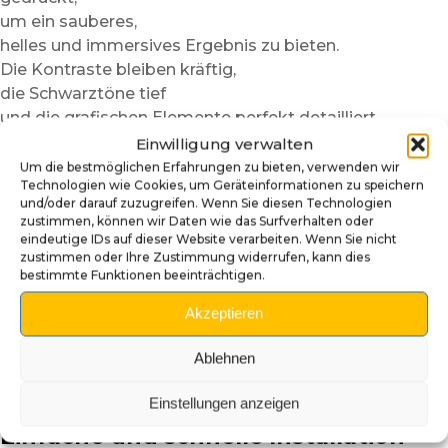
um ein sauberes,
helles und immersives Ergebnis zu bieten.
Die Kontraste bleiben kräftig,
die Schwarztöne tief
und die grafischen Elemente perfekt detailliert.
Einwilligung verwalten
Jedes Motiv wird so gestaltet,
Um die bestmöglichen Erfahrungen zu bieten, verwenden wir
dass es perfekt mit dem Thema des Flippers
Technologien wie Cookies, um Geräteinformationen zu speichern
harmoniert.
und/oder darauf zuzugreifen. Wenn Sie diesen Technologien
zustimmen, können wir Daten wie das Surfverhalten oder
Das Ergebnis sorgt für ein professionelleres Finish
eindeutige IDs auf dieser Website verarbeiten. Wenn Sie nicht
und verbessert sofort die allgemeine Optik des
zustimmen oder Ihre Zustimmung widerrufen, kann dies
Aprons.
bestimmte Funktionen beeinträchtigen.
Das verwendete Fotopapier bietet außerdem
Akzeptieren
eine gute Stabilität
und eine angenehme Handhabung im Alltag.
Ablehnen
Die Karten lassen sich problemlos entfernen,
austauschen oder bei Bedarf reinigen.
Einstellungen anzeigen
Einfache und schnelle Installation