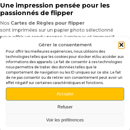
Une impression pensée pour les
passionnés de flipper
Nos
Cartes de Règles pour flipper
sont imprimées sur un papier photo sélectionné
pour offrir un rendu propre, lumineux et immersif.
Les contrastes restent marqués,
Gérer le consentement
les noirs profonds
Pour offrir les meilleures expériences, nous utilisons des
technologies telles que les cookies pour stocker et/ou accéder aux
et les éléments graphiques parfaitement détaillés.
informations des appareils. Le fait de consentir à ces technologies
nous permettra de traiter des données telles que le
Chaque visuel est travaillé afin de conserver
comportement de navigation ou les ID uniques sur ce site. Le fait
une excellente cohérence avec le thème du flipper.
de ne pas consentir ou de retirer son consentement peut avoir un
Le résultat apporte une finition plus professionnelle
effet négatif sur certaines caractéristiques et fonctions.
et améliore immédiatement l’apparence générale de
Accepter
l’apron.
Le papier photo utilisé offre également
Refuser
une bonne rigidité et une manipulation agréable au
quotidien.
Voir les préférences
Les cartes restent faciles à retirer,