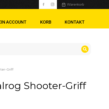
ff
Warenkorb
EIN ACCOUNT
KORB
KONTAKT
ter-Griff
lrog Shooter-Griff