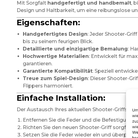
Mit Sorgfalt
handgefertigt und handbemalt
, 
Design und Haltbarkeit, um eine reibungslose un
Eigenschaften:
Handgefertigtes Design
: Jeder Shooter-Grif
bis zu seinem feurigen Blick.
Detaillierte und einzigartige Bemalung
: Ha
Hochwertige Materialien
: Entwickelt für m
garantieren.
Garantierte Kompatibilität
: Speziell entwick
Treue zum Spiel-Design
: Dieser Shooter-Gr
Flippers harmoniert.
Einfache Installation:
Der Austausch Ihres aktuellen Shooter-Griffs ist s
Um
wi
Entfernen Sie die Feder und die Befestigungen 
zu
wie
Richten Sie den neuen Shooter-Griff sorgfäl
We
Setzen Sie die Feder wieder ein und überprüfe
be