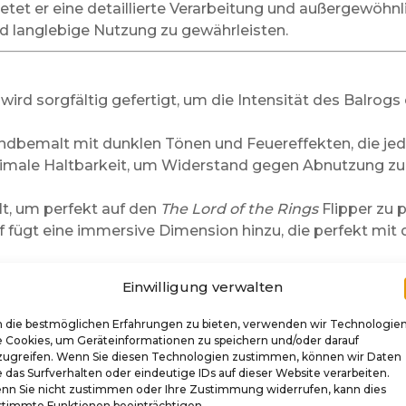
bietet er eine detaillierte Verarbeitung und außergewöhnl
d langlebige Nutzung zu gewährleisten.
f wird sorgfältig gefertigt, um die Intensität des Balro
ndbemalt mit dunklen Tönen und Feuereffekten, die jede
aximale Haltbarkeit, um Widerstand gegen Abnutzung zu
elt, um perfekt auf den
The Lord of the Rings
Flipper zu p
iff fügt eine immersive Dimension hinzu, die perfekt m
Einwilligung verwalten
chnell und einfach. Einfach:
 die bestmöglichen Erfahrungen zu bieten, verwenden wir Technologie
e Cookies, um Geräteinformationen zu speichern und/oder darauf
Ihres alten Shooter-Griffs.
zugreifen. Wenn Sie diesen Technologien zustimmen, können wir Daten
 das Surfverhalten oder eindeutige IDs auf dieser Website verarbeiten.
tig am Kugelauslösungsmechanismus aus.
nn Sie nicht zustimmen oder Ihre Zustimmung widerrufen, kann dies
n Sie, ob die Bewegung vor der Verwendung reibungslos 
stimmte Funktionen beeinträchtigen.