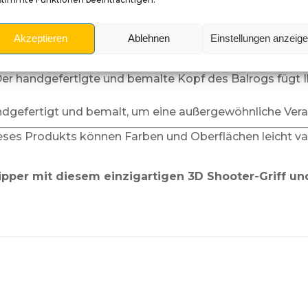
he Rings Shooter-Griff wählen?
Akzeptieren
Ablehnen
Einstellungen anzeig
rsum
: Dieser Shooter-Griff verkörpert die Macht und di
Der handgefertigte und bemalte Kopf des Balrogs fügt 
andgefertigt und bemalt, um eine außergewöhnliche Vera
eses Produkts können Farben und Oberflächen leicht vari
ipper mit diesem einzigartigen 3D Shooter-Griff un