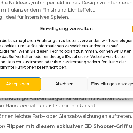
che Nuklearsymbol perfekt in das Design zu integrieren
mit glänzendem Finish und Lichteffekt.
, ideal für intensives Spielen.
lipper
Total Nuclear Annihilation
entwickelt.
Einwilligung verwalten
 Spannung und Retro-Elektronik-Ästhetik des Spiels wide
 die bestmöglichen Erfahrungen zu bieten, verwenden wir Technologie
e Cookies, um Geräteinformationen zu speichern und/oder darauf
zugreifen. Wenn Sie diesen Technologien zustimmen, können wir Daten
ktuellen Shooter-Griffs.
 das Surfverhalten oder eindeutige IDs auf dieser Website verarbeiten.
nd richten Sie ihn am Mechanismus aus.
nn Sie nicht zustimmen oder Ihre Zustimmung widerrufen, kann dies
stimmte Funktionen beeinträchtigen.
ie den Bewegungsablauf.
Annihilation Shooter-Griff wähle
Akzeptieren
Ablehnen
Einstellungen anzeig
s Nuklearsymbol verkörpert perfekt die explosive Ener
und kräftige Farben sorgen für einen markanten Look.
n Hand bemalt und ist somit ein Unikat.
nen leichte Farb- oder Glanzabweichungen auftreten. Da
on
Flipper mit diesem exklusiven 3D Shooter-Griff 