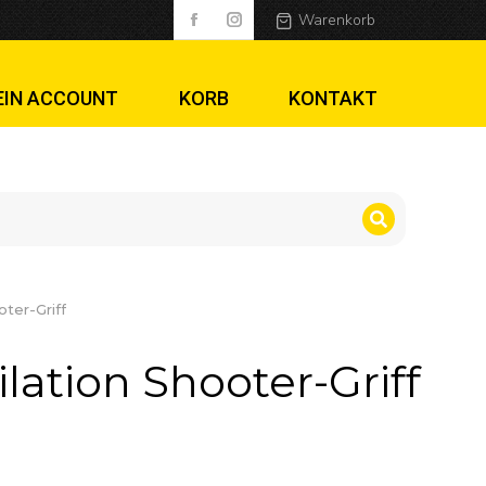
riff
Warenkorb
EIN ACCOUNT
KORB
KONTAKT
oter-Griff
lation Shooter-Griff