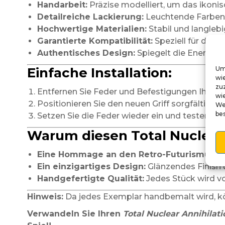
Handarbeit:
Präzise modelliert, um das ikonis
Detailreiche Lackierung:
Leuchtende Farben 
Hochwertige Materialien:
Stabil und langlebig
Garantierte Kompatibilität:
Speziell für den F
Authentisches Design:
Spiegelt die Energie,
Um
Einfache Installation:
wi
zu
Entfernen Sie Feder und Befestigungen Ihres a
wie
Positionieren Sie den neuen Griff sorgfältig u
We
be
Setzen Sie die Feder wieder ein und testen S
Warum diesen Total Nuclear 
Eine Hommage an den Retro-Futurismus:
Da
Ein einzigartiges Design:
Glänzendes Finish 
Handgefertigte Qualität:
Jedes Stück wird vo
Hinweis:
Da jedes Exemplar handbemalt wird, kön
Verwandeln Sie Ihren
Total Nuclear Annihilati