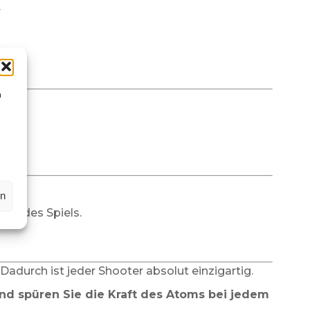
.
r.
n
n?
en
gie des Spiels.
durch ist jeder Shooter absolut einzigartig.
und spüren Sie die Kraft des Atoms bei jedem