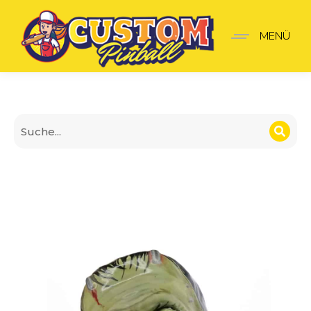
The Munsters Shooter-Gr
MENÜ