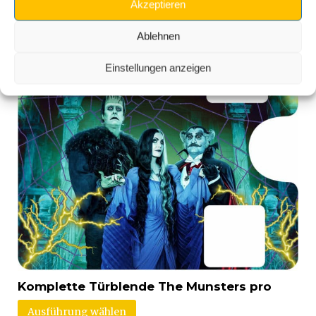
Kompatible Produkte
Akzeptieren
Ablehnen
Einstellungen anzeigen
Komplette Türblende The Munsters pro
Ausführung wählen