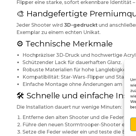
Flipper eine starke, sofort erkennbare Identität –
🎨 Handgefertigte Premiumqua
Jeder Shooter wird
3D-gedruckt
und anschließ
Exemplar zu einem echten Unikat.
⚙️ Technische Merkmale
Hochpräziser 3D-Druck und hochwertige Acryl
Schützender Lack für dauerhaften Glanz.
Robuste Materialien für hohe Langlebigkeit.
Kompatibilität: Star-Wars-Flipper und Standa
Um
Einfache Montage ohne Änderungen am Mec
wi
zu
🛠️ Schnelle und einfache Insta
wie
We
Die Installation dauert nur wenige Minuten:
be
Entferne den alten Shooter und die Feder.
Führe den neuen Stormtrooper-Shooter ein und
Setze die Feder wieder ein und teste die Bew