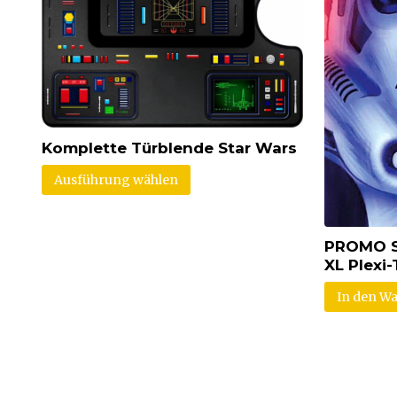
Komplette Türblende Star Wars
Ausführung wählen
PROMO S
XL Plexi-
In den W