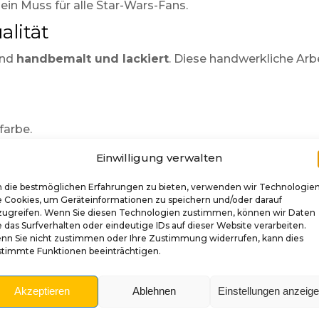
 ein Muss für alle Star-Wars-Fans.
lität
end
handbemalt und lackiert
. Diese handwerkliche Arb
farbe.
Einwilligung verwalten
rd-Shooter-Stangen aus Metall.
 die bestmöglichen Erfahrungen zu bieten, verwenden wir Technologie
hanismus.
e Cookies, um Geräteinformationen zu speichern und/oder darauf
zugreifen. Wenn Sie diesen Technologien zustimmen, können wir Daten
llation
 das Surfverhalten oder eindeutige IDs auf dieser Website verarbeiten.
nn Sie nicht zustimmen oder Ihre Zustimmung widerrufen, kann dies
stimmte Funktionen beeinträchtigen.
Akzeptieren
Ablehnen
Einstellungen anzeig
 richte die Stange aus.
egung.