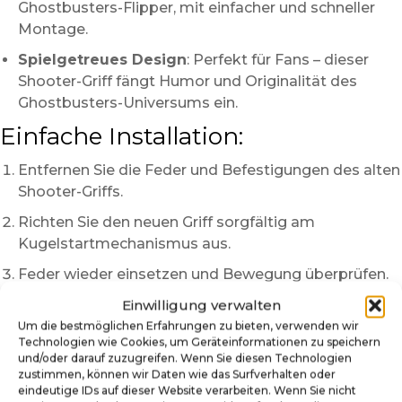
Ghostbusters-Flipper, mit einfacher und schneller
Montage.
Spielgetreues Design
: Perfekt für Fans – dieser
Shooter-Griff fängt Humor und Originalität des
Ghostbusters-Universums ein.
Einfache Installation:
Entfernen Sie die Feder und Befestigungen des alten
Shooter-Griffs.
Richten Sie den neuen Griff sorgfältig am
Kugelstartmechanismus aus.
Feder wieder einsetzen und Bewegung überprüfen.
Warum unseren Ghostbusters
Einwilligung verwalten
Um die bestmöglichen Erfahrungen zu bieten, verwenden wir
Shooter-Griff wählen?
Technologien wie Cookies, um Geräteinformationen zu speichern
und/oder darauf zuzugreifen. Wenn Sie diesen Technologien
Eine perfekte Hommage an die Popkultur
: Slimer
zustimmen, können wir Daten wie das Surfverhalten oder
und das Logo sind sofort wiedererkennbar.
eindeutige IDs auf dieser Website verarbeiten. Wenn Sie nicht