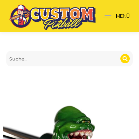
Ghostbusters Shooter-Gr
MENÜ