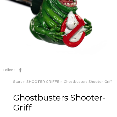
Teilen :
Start
SHOOTER GRIFFE
Ghostbusters Shooter-Griff
Sie befinden sich hier:
Ghostbusters Shooter-
Griff