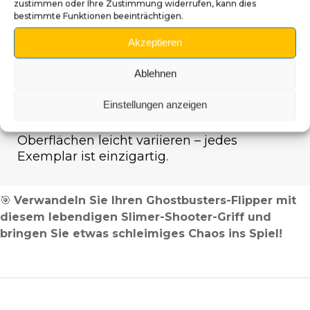
zustimmen oder Ihre Zustimmung widerrufen, kann dies
Ein originelles und witziges Design
: Bringen Sie
bestimmte Funktionen beeinträchtigen.
Farbe und Humor in Ihr Gerät.
Akzeptieren
Handwerkliche Qualität
: Jeder Griff ist
handgefertigt und bemalt – ein echtes Unikat.
Ablehnen
Einstellungen anzeigen
Hinweis
: Da es sich um ein handgefertigtes
Produkt handelt, können Farben und
Oberflächen leicht variieren – jedes
Exemplar ist einzigartig.
🎯
Verwandeln Sie Ihren Ghostbusters-Flipper mit
diesem lebendigen Slimer-Shooter-Griff und
bringen Sie etwas schleimiges Chaos ins Spiel!