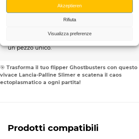
Qualità artigianale
: Ogni pezzo è realizzato e
Akzeptieren
dipinto a mano con grande cura.
Rifiuta
Nota
: Trattandosi di un prodotto artigianale,
colori e finiture possono variare
Visualizza preferenze
leggermente, rendendo ogni Lancia-Palline
un pezzo unico.
🎯
Trasforma il tuo flipper Ghostbusters con questo
vivace Lancia-Palline Slimer e scatena il caos
ectoplasmatico a ogni partita!
Prodotti compatibili