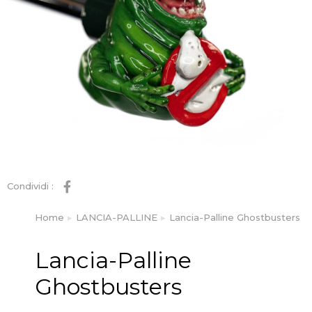
Condividi :
Home
LANCIA-PALLINE
Lancia-Palline Ghostbusters
Tu sei qui:
Lancia-Palline
Ghostbusters