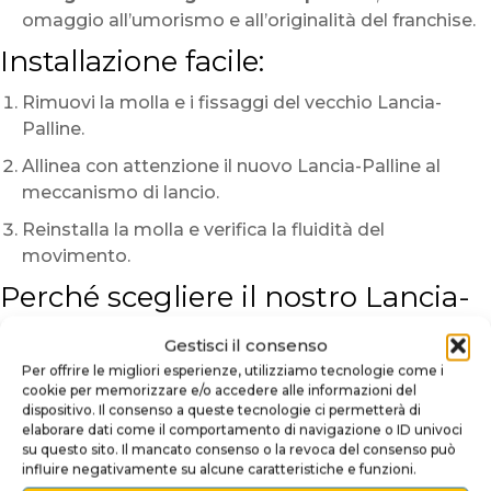
omaggio all’umorismo e all’originalità del franchise.
Installazione facile:
Rimuovi la molla e i fissaggi del vecchio Lancia-
Palline.
Allinea con attenzione il nuovo Lancia-Palline al
meccanismo di lancio.
Reinstalla la molla e verifica la fluidità del
movimento.
Perché scegliere il nostro Lancia-
Palline Ghostbusters?
Gestisci il consenso
Un omaggio perfetto alla cultura pop
: Slimer e il
Per offrire le migliori esperienze, utilizziamo tecnologie come i
cookie per memorizzare e/o accedere alle informazioni del
logo sono immediatamente riconoscibili.
dispositivo. Il consenso a queste tecnologie ci permetterà di
elaborare dati come il comportamento di navigazione o ID univoci
Un design simpatico e unico
: Aggiungi umorismo
su questo sito. Il mancato consenso o la revoca del consenso può
e colore alla tua macchina.
influire negativamente su alcune caratteristiche e funzioni.