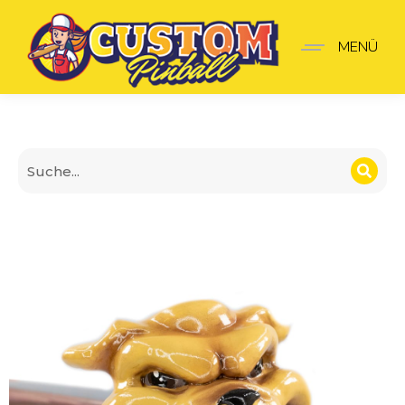
Junk Yard Bulldogge Sho
MENÜ