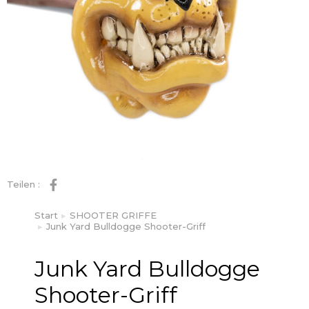
Teilen :
Start
SHOOTER GRIFFE
Sie befinden sich hier:
Junk Yard Bulldogge Shooter-Griff
Junk Yard Bulldogge
Shooter-Griff