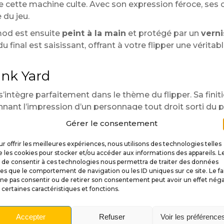
e cette machine culte. Avec son expression féroce, ses c
 du jeu.
mod est ensuite
peint à la main
et protégé par un
verni
rendu final est saisissant, offrant à votre flipper une vér
Junk Yard
’intègre parfaitement dans le thème du flipper. Sa finit
ant l’impression d’un personnage tout droit sorti du pl
Gérer le consentement
r offrir les meilleures expériences, nous utilisons des technologies telles
 les cookies pour stocker et/ou accéder aux informations des appareils. L
eintes à la main.
t de consentir à ces technologies nous permettra de traiter des données
optimale.
les que le comportement de navigation ou les ID uniques sur ce site. Le fa
rée de l’univers Junk Yard.
ne pas consentir ou de retirer son consentement peut avoir un effet néga
 certaines caractéristiques et fonctions.
(Williams).
e de lancement.
Accepter
Refuser
Voir les préférence