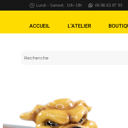
Lanceur Bulldog 
Lundi - Samedi : 10h-18h
06 86 63 87 93
ACCUEIL
L’ATELIER
BOUTIQ