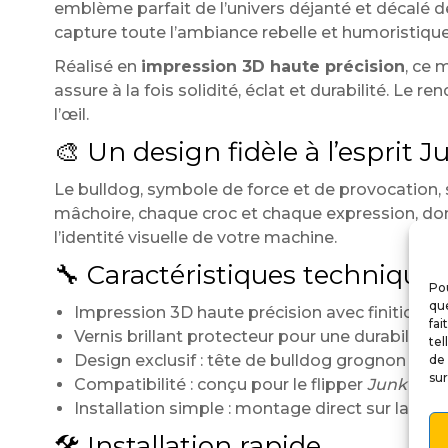
emblème parfait de l’univers déjanté et décalé d
capture toute l’ambiance rebelle et humoristique
Réalisé en
impression 3D haute précision
, ce 
assure à la fois solidité, éclat et durabilité. Le 
l’œil.
🎨 Un design fidèle à l’esprit 
Le bulldog, symbole de force et de provocation, s
mâchoire, chaque croc et chaque expression, donn
l’identité visuelle de votre machine.
🔧 Caractéristiques techniques
Pou
que
Impression 3D haute précision avec finitions p
fai
Vernis brillant protecteur pour une durabilité 
tel
Design exclusif : tête de bulldog grognon inspi
de 
sur
Compatibilité : conçu pour le flipper
Junk Yard
Installation simple : montage direct sur la tig
🛠️ Installation rapide