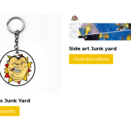
Side art Junk yard
Choix des options
és Junk Yard
u panier