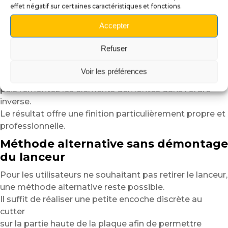
effet négatif sur certaines caractéristiques et fonctions.
afin d’éliminer poussières, traces grasses ou résidus.
Positionnez la plaque à sec afin de vérifier l’alignement,
Accepter
puis retirez progressivement le liner adhésif
en appliquant la plaque du centre vers les extrémités.
Refuser
Une fois la plaque correctement installée,
Voir les préférences
replacez simplement la tige du lanceur,
puis remontez les éléments démontés dans l’ordre
inverse.
Le résultat offre une finition particulièrement propre et
professionnelle.
Méthode alternative sans démontage
du lanceur
Pour les utilisateurs ne souhaitant pas retirer le lanceur,
une méthode alternative reste possible.
Il suffit de réaliser une petite encoche discrète au
cutter
sur la partie haute de la plaque afin de permettre