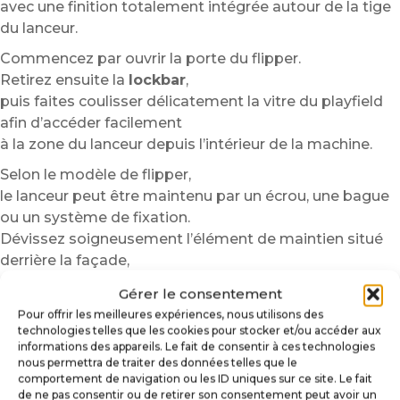
avec une finition totalement intégrée autour de la tige
du lanceur.
Commencez par ouvrir la porte du flipper.
Retirez ensuite la
lockbar
,
puis faites coulisser délicatement la vitre du playfield
afin d’accéder facilement
à la zone du lanceur depuis l’intérieur de la machine.
Selon le modèle de flipper,
le lanceur peut être maintenu par un écrou, une bague
ou un système de fixation.
Dévissez soigneusement l’élément de maintien situé
derrière la façade,
puis retirez progressivement la tige du lanceur.
Gérer le consentement
Nous recommandons de conserver les pièces
Pour offrir les meilleures expériences, nous utilisons des
démontées dans un récipient
technologies telles que les cookies pour stocker et/ou accéder aux
afin d’éviter toute perte pendant l’installation.
informations des appareils. Le fait de consentir à ces technologies
nous permettra de traiter des données telles que le
Nettoyez ensuite soigneusement la surface avant
comportement de navigation ou les ID uniques sur ce site. Le fait
de ne pas consentir ou de retirer son consentement peut avoir un
collage