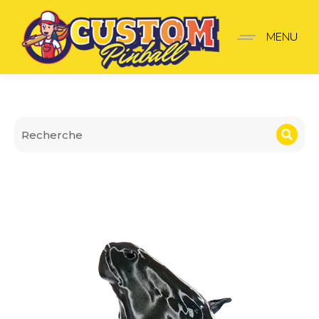
Lanceur The Godfather
MENU