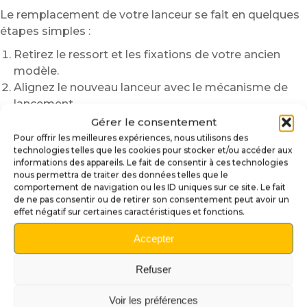
Le remplacement de votre lanceur se fait en quelques
étapes simples :
Retirez le ressort et les fixations de votre ancien
modèle.
Alignez le nouveau lanceur avec le mécanisme de
lancement.
Replacez le ressort, puis vérifiez la fluidité du
Gérer le consentement
mouvement avant utilisation.
Pour offrir les meilleures expériences, nous utilisons des
technologies telles que les cookies pour stocker et/ou accéder aux
En quelques minutes, votre flipper se transforme en
informations des appareils. Le fait de consentir à ces technologies
nous permettra de traiter des données telles que le
véritable symbole de puissance silencieuse.
comportement de navigation ou les ID uniques sur ce site. Le fait
Pourquoi choisir ce lanceur The
de ne pas consentir ou de retirer son consentement peut avoir un
effet négatif sur certaines caractéristiques et fonctions.
Godfather ?
Accepter
Un hommage cinématographique :
Inspiré d’une
scène mythique, il plonge votre flipper dans
Refuser
l’ambiance du film culte.
Un design expressif :
La tête de cheval
Voir les préférences