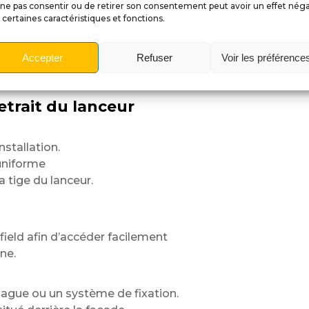
ne pas consentir ou de retirer son consentement peut avoir un effet néga
 certaines caractéristiques et fonctions.
té même de près.
Accepter
Refuser
Voir les préférence
o-rayures,
classiques.
trait du lanceur
stallation.
uniforme
a tige du lanceur.
yfield afin d’accéder facilement
ne.
bague ou un système de fixation.