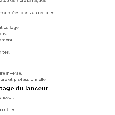
tué derrière la façade,
montées dans un récipient
t collage
dus.
nement,
ités.
re inverse.
opre et professionnelle.
tage du lanceur
anceur,
u cutter