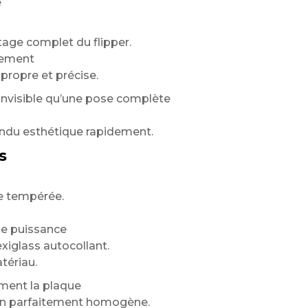
e
tage complet du flipper.
tement
propre et précise.
invisible qu’une pose complète
rendu esthétique rapidement.
s
e tempérée.
le puissance
xiglass autocollant.
tériau.
ment la plaque
nition parfaitement homogène.