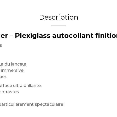
Description
 – Plexiglass autocollant finition
s
r du lanceur,
s immersive,
per.
face ultra brillante,
contrastes
particulièrement spectaculaire