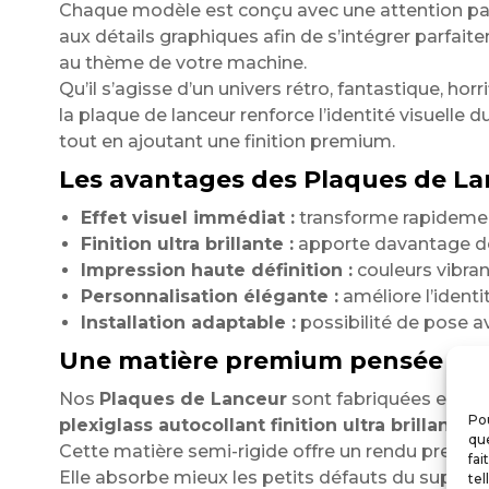
Chaque modèle est conçu avec une attention par
aux détails graphiques afin de s’intégrer parfait
au thème de votre machine.
Qu’il s’agisse d’un univers rétro, fantastique, horri
la plaque de lanceur renforce l’identité visuelle du
tout en ajoutant une finition premium.
Les avantages des Plaques de Lan
Effet visuel immédiat :
transforme rapidement
Finition ultra brillante :
apporte davantage de 
Impression haute définition :
couleurs vibrant
Personnalisation élégante :
améliore l’identit
Installation adaptable :
possibilité de pose 
Une matière premium pensée po
Nos
Plaques de Lanceur
sont fabriquées en
Pou
plexiglass autocollant finition ultra brillante
.
que
Cette matière semi-rigide offre un rendu premium 
fai
Elle absorbe mieux les petits défauts du suppor
tel