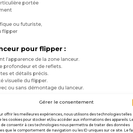
ticulière portée
ement
fique ou futuriste,
 flipper
ceur pour flipper :
 l’apparence de la zone lanceur.
profondeur et de reflets.
es et détails précis.
é visuelle du flipper.
avec ou sans démontage du lanceur.
ur durer
Gérer le consentement
r offrir les meilleures expériences, nous utilisons des technologies telles
 les cookies pour stocker et/ou accéder aux informations des appareils. L
tout en facilitant la pose.
t de consentir à ces technologies nous permettra de traiter des données
t
les que le comportement de navigation ou les ID uniques sur ce site. Le fa