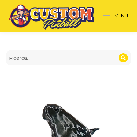
Lancia-Palline The Godf
MENU