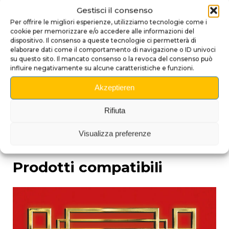
Qualità artigianale che rende ogni pezzo unico.
Gestisci il consenso
Per offrire le migliori esperienze, utilizziamo tecnologie come i
Nota
: Essendo un prodotto artigianale, colori e finiture
cookie per memorizzare e/o accedere alle informazioni del
possono variare leggermente, rendendo ogni Lancia-
dispositivo. Il consenso a queste tecnologie ci permetterà di
Palline un pezzo unico.
elaborare dati come il comportamento di navigazione o ID univoci
su questo sito. Il mancato consenso o la revoca del consenso può
Trasforma il tuo flipper The Godfather con questo
influire negativamente su alcune caratteristiche e funzioni.
Lancia-Palline 3D mozzafiato e lascia che sia il
Akzeptieren
potere della famiglia a parlare.
Rifiuta
Visualizza preferenze
Prodotti compatibili