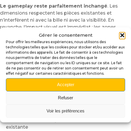
Le gameplay reste parfaitement inchangé
. Les
dimensions respectent les pièces existantes et
n’interfèrent ni avec la bille ni avec la visibilité. En
revanche, l’impact visuel est immédiat : les zones
souvent discrètes prennent de la profondeur et
Gérer le consentement
renforcent l’identité graphique du flipper Stranger
Pour offrir les meilleures expériences, nous utilisons des
technologies telles que les cookies pour stocker et/ou accéder aux
Things.
informations des appareils. Le fait de consentir à ces technologies
Contenu du set :
nous permettra de traiter des données telles que le
comportement de navigation ou les ID uniques sur ce site. Le fait
de ne pas consentir ou de retirer son consentement peut avoir un
2 x Convolux de slingshots découpés en plexiglass
effet négatif sur certaines caractéristiques et fonctions.
2 x Convolux de lanes découpés et gravés en
plexiglass
Accepter
Caractéristiques :
Refuser
Matériau :
plexiglass transparent de 3 mm
Voir les préférences
Finition :
découpe de précision, gravure sur les lanes
Effet lumineux :
amplification de la lumière
existante