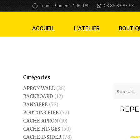
Lundi - Samedi : 10h-18h
06 86 63 87 93
ACCUEIL
L’ATELIER
BOUTIQ
REPEINTURE PERSONNALISÉE
Catégories
APRON WALL
(28)
BACKBOARD
(12)
BANNIERE
(72)
REPE
BOUTONS FIRE
(72)
CACHE APRON
(10)
CACHE HINGES
(50)
CACHE INSIDER
(78)