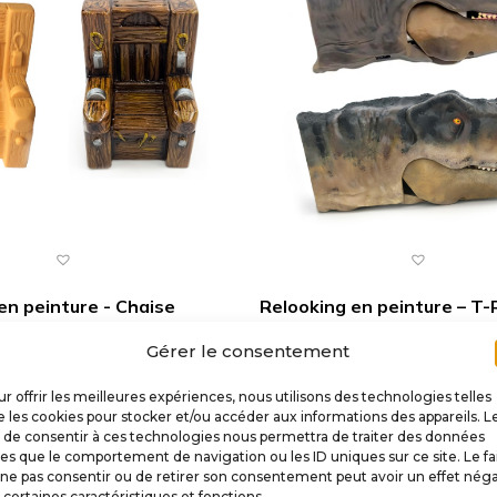
en peinture - Chaise
Relooking en peinture – T-
 - Addams
Jurassic Park
Gérer le consentement
€
150,00
r offrir les meilleures expériences, nous utilisons des technologies telles
 les cookies pour stocker et/ou accéder aux informations des appareils. L
outer au panier
Ajouter au panier
t de consentir à ces technologies nous permettra de traiter des données
les que le comportement de navigation ou les ID uniques sur ce site. Le fa
ne pas consentir ou de retirer son consentement peut avoir un effet néga
 certaines caractéristiques et fonctions.