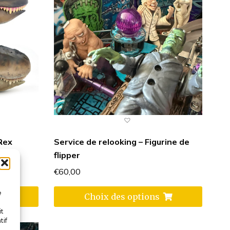
Rex
Service de relooking – Figurine de
flipper
€
60,00
e
Choix des options
it
tif