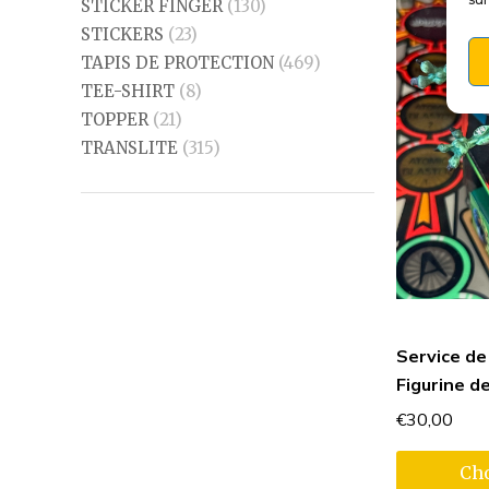
STICKER FINGER
(130)
STICKERS
(23)
TAPIS DE PROTECTION
(469)
TEE-SHIRT
(8)
TOPPER
(21)
TRANSLITE
(315)
Service de
Figurine de
€
30,00
Cho