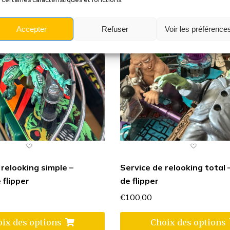
Accepter
Refuser
Voir les préférence
 relooking simple –
Service de relooking total 
 flipper
de flipper
€
100,00
ix des options
Choix des options