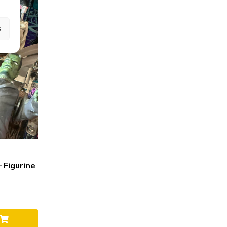
s
– Figurine