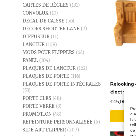
CARTES DE RÈGLES
(131)
CONVOLUX
(10)
DECAL DE CAISSE
(56)
DÉCORS SHOOTER LANE
(7)
DIFFUSEUR
(11)
LANCEUR
(108)
MODS POUR FLIPPERS
(64)
PANEL
(104)
PLAQUES DE LANCEUR
(162)
PLAQUES DE PORTE
(116)
Relooking 
PLAQUES DE PORTE INTÉGRALES
(53)
électrique
PORTE CLES
(48)
€
45,00
PORTE VERRE
(3)
Pou
PROMOTION
(48)
que
Aj
fai
REPEINTURE PERSONNALISÉE
(5)
tel
SIDE ART FLIPPER
(207)
de 
sur