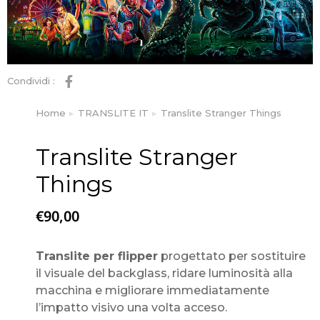
Condividi :
Home
TRANSLITE IT
Translite Stranger Things
Tu sei qui:
Translite Stranger
Things
€
90,00
Translite per flipper
progettato per sostituire
il visuale del backglass, ridare luminosità alla
macchina e migliorare immediatamente
l’impatto visivo una volta acceso.