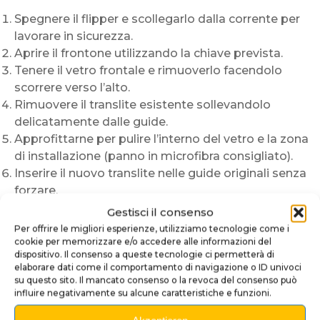
Spegnere il flipper e scollegarlo dalla corrente per
lavorare in sicurezza.
Aprire il frontone utilizzando la chiave prevista.
Tenere il vetro frontale e rimuoverlo facendolo
scorrere verso l’alto.
Rimuovere il translite esistente sollevandolo
delicatamente dalle guide.
Approfittarne per pulire l’interno del vetro e la zona
di installazione (panno in microfibra consigliato).
Inserire il nuovo translite nelle guide originali senza
forzare.
Verificare il corretto posizionamento: centrato,
Gestisci il consenso
allineato con l’illuminazione e senza spostamenti.
Per offrire le migliori esperienze, utilizziamo tecnologie come i
Riposizionare il vetro frontale correttamente nelle
cookie per memorizzare e/o accedere alle informazioni del
dispositivo. Il consenso a queste tecnologie ci permetterà di
guide.
elaborare dati come il comportamento di navigazione o ID univoci
Chiudere e bloccare il frontone.
su questo sito. Il mancato consenso o la revoca del consenso può
Riaccendere il flipper e controllare il risultato visivo
influire negativamente su alcune caratteristiche e funzioni.
con retroilluminazione attiva.