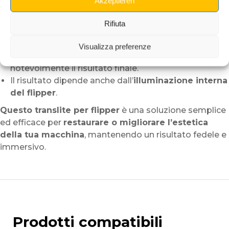
Akzeptieren
Consigli importanti:
Rifiuta
Maneggiare il translite con cura
per evitare graffi.
Evitare qualsiasi flessione eccessiva del supporto.
Visualizza preferenze
Una pulizia completa del vetro migliora
notevolmente il risultato finale.
Il risultato dipende anche dall’
illuminazione interna
del flipper
.
Questo translite per flipper
è una soluzione semplice
ed efficace per
restaurare o migliorare l’estetica
della tua macchina
, mantenendo un risultato fedele e
immersivo.
Prodotti compatibili