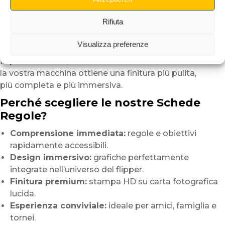
L’installazione non richiede attrezzi
né modifiche alla macchina.
Rifiuta
Basta semplicemente inserire le carte
negli appositi alloggiamenti dell’apron del flipper.
Visualizza preferenze
In pochi secondi,
la vostra macchina ottiene una finitura più pulita,
più completa e più immersiva.
Perché scegliere le nostre Schede
Regole?
Comprensione immediata:
regole e obiettivi
rapidamente accessibili.
Design immersivo:
grafiche perfettamente
integrate nell’universo del flipper.
Finitura premium:
stampa HD su carta fotografica
lucida.
Esperienza conviviale:
ideale per amici, famiglia e
tornei.