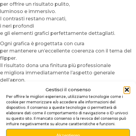
per offrire un risultato pulito,
luminoso e immersivo.
I contrasti restano marcati,
i neri profondi
e gli elementi grafici perfettamente dettagliati.
Ogni grafica è progettata con cura
per mantenere un’eccellente coerenza con il tema del
flipper.
Il risultato dona una finitura più professionale
e migliora immediatamente l’aspetto generale
dell’apron.
Gestisci il consenso
La carta fotografica utilizzata offre inoltre
Per offrire le migliori esperienze, utilizziamo tecnologie come i
una buona rigidità
cookie per memorizzare e/o accedere alle informazioni del
e una piacevole manipolazione quotidiana.
dispositivo. Il consenso a queste tecnologie ci permetterà di
Le carte restano facili da rimuovere,
elaborare dati come il comportamento di navigazione o ID univoci
su questo sito. Il mancato consenso o la revoca del consenso può
sostituire o pulire quando necessario.
influire negativamente su alcune caratteristiche e funzioni.
Installazione semplice e veloce
Akzeptieren