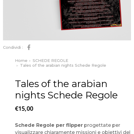
Condividi :
Home
SCHEDE REGOLE
Tu sei qui:
Tales of the arabian nights Schede Regole
Tales of the arabian
nights Schede Regole
€
15,00
Schede Regole per flipper
progettate per
visualizzare chiaramente missioni e obiettivi del