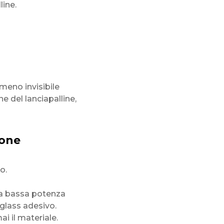
line.
eno invisibile
e del lanciapalline,
ione
o.
 a bassa potenza
iglass adesivo.
i il materiale.