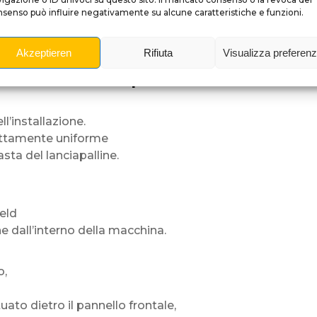
senso può influire negativamente su alcune caratteristiche e funzioni.
vicino.
i,
Akzeptieren
Rifiuta
Visualizza preferen
oni di pulizia.
zione del lanciapalline
l’installazione.
ettamente uniforme
sta del lanciapalline.
ield
e dall’interno della macchina.
o,
uato dietro il pannello frontale,