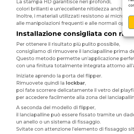
La stampa HD garantisce neri profondi,
con
colori brillanti e un’eccellente nitidezza anche da 
Inoltre, i materiali utilizzati resistono ai micrograff
alle manipolazioni frequenti e alle normali operazi
Installazione consigliata con rimo
Per ottenere il risultato più pulito possibile,
consigliamo di rimuovere il lanciapalline prima del
Questo metodo permette un’applicazione perf
con una finitura totalmente integrata attorno all’a
Iniziate aprendo la porta del flipper.
Rimuovete quindi la
lockbar
,
poi fate scorrere delicatamente il vetro del playf
per accedere facilmente alla zona del lanciapallin
A seconda del modello di flipper,
il lanciapalline può essere fissato tramite un dad
un anello o un sistema di fissaggio.
Svitate con attenzione l’elemento di fissaggio sit