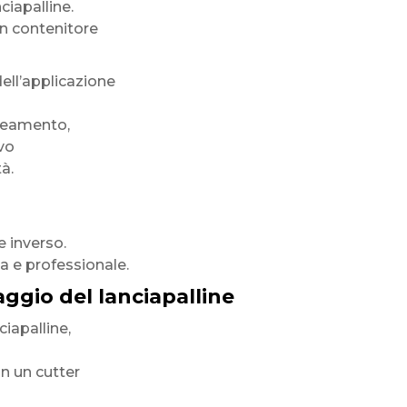
ciapalline.
un contenitore
ell’applicazione
ineamento,
vo
à.
e inverso.
ta e professionale.
gio del lanciapalline
ciapalline,
on un cutter