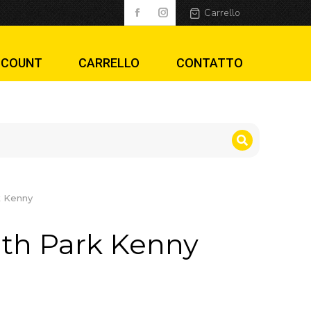
Carrello
CCOUNT
CARRELLO
CONTATTO
k Kenny
outh Park Kenny