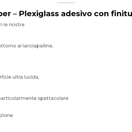
per – Plexiglass adesivo con finitu
n le nostre
torno al lanciapalline,
icie ultra lucida,
 particolarmente spettacolare
nzione