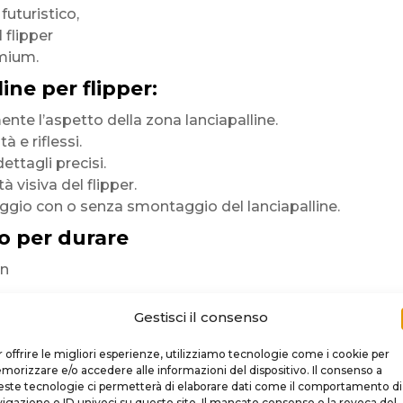
 futuristico,
l flipper
mium.
ine per flipper:
te l’aspetto della zona lanciapalline.
 e riflessi.
dettagli precisi.
tà visiva del flipper.
ggio con o senza smontaggio del lanciapalline.
o per durare
in
 premium
Gestisci il consenso
rficie
 offrire le migliori esperienze, utilizziamo tecnologie come i cookie per
orizzare e/o accedere alle informazioni del dispositivo. Il consenso a
ste tecnologie ci permetterà di elaborare dati come il comportamento di
igazione o ID univoci su questo sito. Il mancato consenso o la revoca del