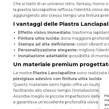
Che si tratti di un universo rétro, fantasy, horror o
la piastra lanciapalline rafforza l’identità visiva de
aggiungendo allo stesso tempo una finitura pre
I vantaggi delle Piastra Lanciapall
Effetto visivo immediato:
trasforma rapidamen
Finitura ultra lucida:
dona maggiore profondità
Stampa ad alta definizione:
colori vibranti e 
Personalizzazione elegante:
migliora l’identi
Installazione adattabile:
possibilità di monta
Un materiale premium progettat
Le nostre
Piastra Lanciapalline
sono realizzate 
plexiglass adesivo con finitura ultra lucida
.
Questo materiale semi-rigido offre un risultato
facilitando allo stesso tempo l’installazione.
Assorbe meglio le piccole imperfezioni della supe
Per
mem
e garantisce un’eccellente profondità visiva.
que
nav