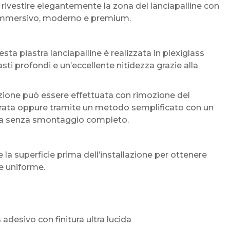
rivestire elegantemente la zona del lanciapalline con
più immersivo, moderno e premium.
sta piastra lanciapalline è realizzata in plexiglass
asti profondi e un’eccellente nitidezza grazie alla
azione può essere effettuata con rimozione del
egrata oppure tramite un metodo semplificato con un
asta senza smontaggio completo.
la superficie prima dell’installazione per ottenere
e uniforme.
s adesivo con finitura ultra lucida