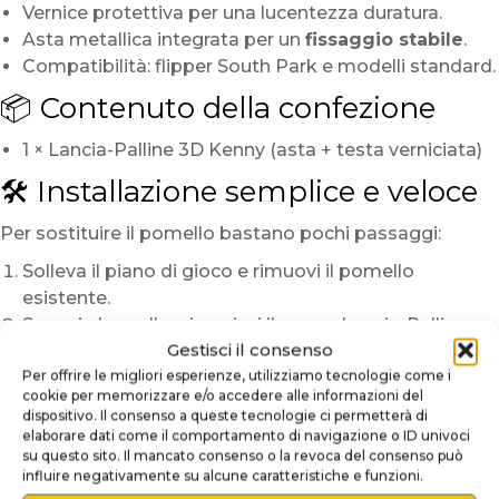
Vernice protettiva per una lucentezza duratura.
Asta metallica integrata per un
fissaggio stabile
.
Compatibilità: flipper South Park e modelli standard.
📦 Contenuto della confezione
1 × Lancia-Palline 3D Kenny (asta + testa verniciata)
🛠️ Installazione semplice e veloce
Per sostituire il pomello bastano pochi passaggi:
Solleva il piano di gioco e rimuovi il pomello
esistente.
Sgancia la molla e inserisci il nuovo Lancia-Palline
Gestisci il consenso
Kenny.
Per offrire le migliori esperienze, utilizziamo tecnologie come i
Riposiziona la molla, stringi e verifica la fluidità del
cookie per memorizzare e/o accedere alle informazioni del
movimento.
dispositivo. Il consenso a queste tecnologie ci permetterà di
elaborare dati come il comportamento di navigazione o ID univoci
Non servono attrezzi specifici: in pochi minuti otterrai
su questo sito. Il mancato consenso o la revoca del consenso può
un look unico e pronto all’uso.
influire negativamente su alcune caratteristiche e funzioni.