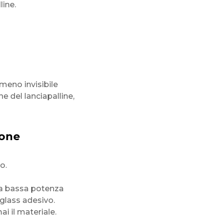
line.
eno invisibile
e del lanciapalline,
ione
o.
 a bassa potenza
iglass adesivo.
i il materiale.