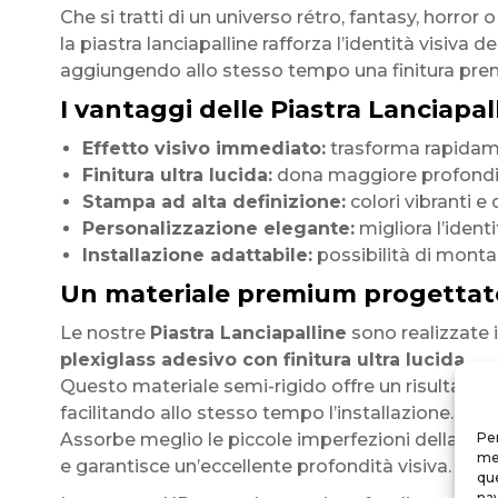
Che si tratti di un universo rétro, fantasy, horror o
la piastra lanciapalline rafforza l’identità visiva de
aggiungendo allo stesso tempo una finitura pre
I vantaggi delle Piastra Lanciapall
Effetto visivo immediato:
trasforma rapidamen
Finitura ultra lucida:
dona maggiore profondità
Stampa ad alta definizione:
colori vibranti e 
Personalizzazione elegante:
migliora l’identi
Installazione adattabile:
possibilità di monta
Un materiale premium progettat
Le nostre
Piastra Lanciapalline
sono realizzate 
plexiglass adesivo con finitura ultra lucida
.
Questo materiale semi-rigido offre un risultato
facilitando allo stesso tempo l’installazione.
Assorbe meglio le piccole imperfezioni della supe
Per
mem
e garantisce un’eccellente profondità visiva.
que
nav