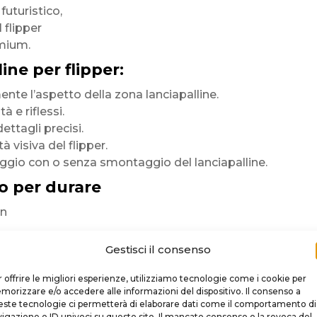
 futuristico,
l flipper
mium.
ine per flipper:
te l’aspetto della zona lanciapalline.
 e riflessi.
dettagli precisi.
tà visiva del flipper.
ggio con o senza smontaggio del lanciapalline.
o per durare
in
 premium
Gestisci il consenso
rficie
 offrire le migliori esperienze, utilizziamo tecnologie come i cookie per
orizzare e/o accedere alle informazioni del dispositivo. Il consenso a
ste tecnologie ci permetterà di elaborare dati come il comportamento di
igazione o ID univoci su questo sito. Il mancato consenso o la revoca del