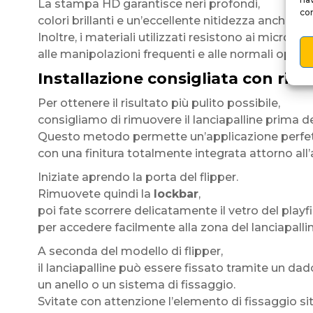
La stampa HD garantisce neri profondi,
con
colori brillanti e un’eccellente nitidezza anche da 
Inoltre, i materiali utilizzati resistono ai micrograff
alle manipolazioni frequenti e alle normali operazi
Installazione consigliata con rimo
Per ottenere il risultato più pulito possibile,
consigliamo di rimuovere il lanciapalline prima del
Questo metodo permette un’applicazione perf
con una finitura totalmente integrata attorno all’a
Iniziate aprendo la porta del flipper.
Rimuovete quindi la
lockbar
,
poi fate scorrere delicatamente il vetro del playf
per accedere facilmente alla zona del lanciapallin
A seconda del modello di flipper,
il lanciapalline può essere fissato tramite un dad
un anello o un sistema di fissaggio.
Svitate con attenzione l’elemento di fissaggio sit