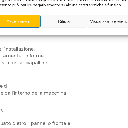
senso può influire negativamente su alcune caratteristiche e funzioni.
vicino.
i,
Akzeptieren
Rifiuta
Visualizza preferen
oni di pulizia.
zione del lanciapalline
l’installazione.
ettamente uniforme
sta del lanciapalline.
ield
e dall’interno della macchina.
o,
uato dietro il pannello frontale,