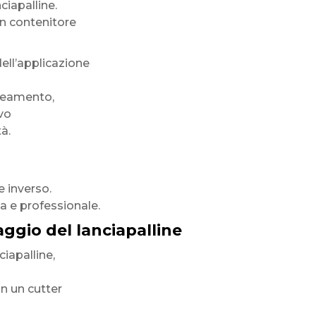
ciapalline.
un contenitore
ell’applicazione
ineamento,
vo
à.
e inverso.
ta e professionale.
gio del lanciapalline
ciapalline,
on un cutter