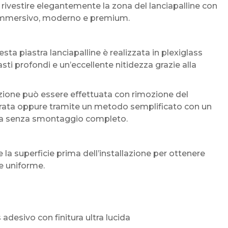
rivestire elegantemente la zona del lanciapalline con
più immersivo, moderno e premium.
sta piastra lanciapalline è realizzata in plexiglass
asti profondi e un’eccellente nitidezza grazie alla
azione può essere effettuata con rimozione del
egrata oppure tramite un metodo semplificato con un
asta senza smontaggio completo.
la superficie prima dell’installazione per ottenere
e uniforme.
s adesivo con finitura ultra lucida