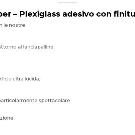
per – Plexiglass adesivo con finitu
n le nostre
torno al lanciapalline,
icie ultra lucida,
 particolarmente spettacolare
nzione