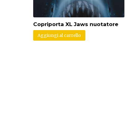
Copriporta XL Jaws nuotatore
Aggiungi al carrello