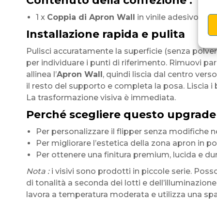
Contenuto della confezione :
1 x
Coppia di Apron Wall
in vinile adesivo luci
Installazione rapida e pulita
Pulisci accuratamente la superficie (senza polve
per individuare i punti di riferimento. Rimuovi pa
allinea l’
Apron Wall
, quindi liscia dal centro vers
il resto del supporto e completa la posa. Liscia i 
La trasformazione visiva è immediata.
Perché scegliere questo upgrade
Per personalizzare il flipper senza modifiche né
Per migliorare l’estetica della zona apron in p
Per ottenere una finitura premium, lucida e du
Nota :
i visivi sono prodotti in piccole serie. Poss
di tonalità a seconda dei lotti e dell’illuminazione.
lavora a temperatura moderata e utilizza una sp