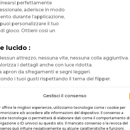
llinearsi perfettamente
fessionale, aderisce in modo
nto durante l’applicazione,
 puoi personalizzare il tuo
di gioco. Ottieni così un
e lucido :
. Nessun attrezzo, nessuna vite, nessuna colla aggiuntiva.
alorizza i dettagli anche con luce ridotta.
na apron da sfregamenti e segni leggeri.
do i tuoi gusti rispettando il tema del flipper.
Gestisci il consenso
 lucida
e stampa
 piccole abrasioni e
 offrire le migliori esperienze, utilizziamo tecnologie come i cookie per
resa uniforme evitando bolle
orizzare e/o accedere alle informazioni del dispositivo. Il consenso a
ste tecnologie ci permetterà di elaborare dati come il comportamento di
opo numerose sessioni di gioco.
igazione o ID univoci su questo sito. Il mancato consenso o la revoca del
senso può influire negativamente su alcune caratteristiche e funzioni.