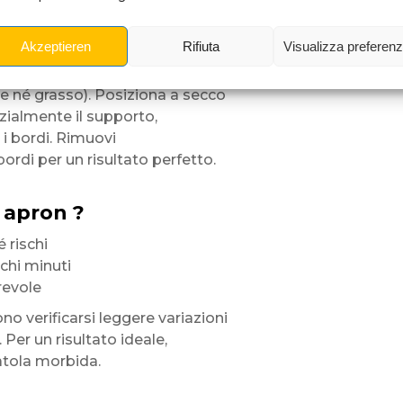
do (taglio su misura)
Akzeptieren
Rifiuta
Visualizza preferen
re né grasso). Posiziona a secco
rzialmente il supporto,
o i bordi. Rimuovi
bordi per un risultato perfetto.
 apron ?
 rischi
ochi minuti
revole
ono verificarsi leggere variazioni
 Per un risultato ideale,
atola morbida.