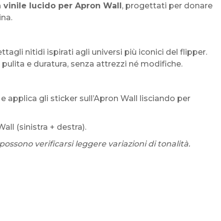
n vinile lucido per Apron Wall
, progettati per donare
ina.
ttagli nitidi ispirati agli universi più iconici del flipper.
pulita e duratura, senza attrezzi né modifiche.
a e applica gli sticker sull’Apron Wall lisciando per
all (sinistra + destra).
ossono verificarsi leggere variazioni di tonalità.