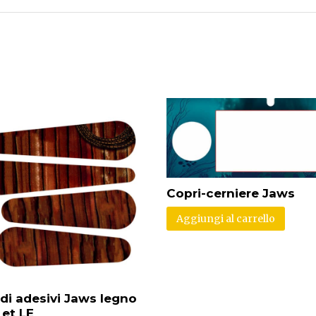
Copri-cerniere Jaws
Aggiungi al carrello
 di adesivi Jaws legno
et LE