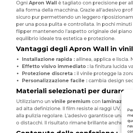
Ogni
Apron Wall
è tagliato con precisione per a
alla forma della macchina. Grazie all’adesivo pro
sicuro pur permettendo un leggero riposizioname
per una posa pulita e controllata. In pochi minuti
flipper mantenendo l’aspetto originale del piano 
equilibrio ideale tra estetica e protezione.
Vantaggi degli Apron Wall in vinil
Installazione rapida :
allinea, applica e liscia
Effetto visivo immediato :
la finitura lucida v
Protezione discreta :
il vinile protegge la zo
Personalizzazione facile :
cambia design secon
Materiali selezionati per durare
Utilizziamo un
vinile premium
con
laminazione
ad alta definizione. Il film resiste ai raggi UV, alle
Per
alla pulizia regolare. L’adesivo garantisce una p
mem
que
o distacchi. Il risultato rimane brillante anche d
nav
con