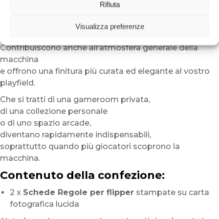
Rifiuta
Un accessorio pratico e decorativo
Le
Schede Regole per flipper
Visualizza preferenze
non servono soltanto a spiegare il gioco.
Contribuiscono anche all’atmosfera generale della
macchina
e offrono una finitura più curata ed elegante al vostro
playfield.
Che si tratti di una gameroom privata,
di una collezione personale
o di uno spazio arcade,
diventano rapidamente indispensabili,
soprattutto quando più giocatori scoprono la
macchina.
Contenuto della confezione:
2 x
Schede Regole per flipper
stampate su carta
fotografica lucida