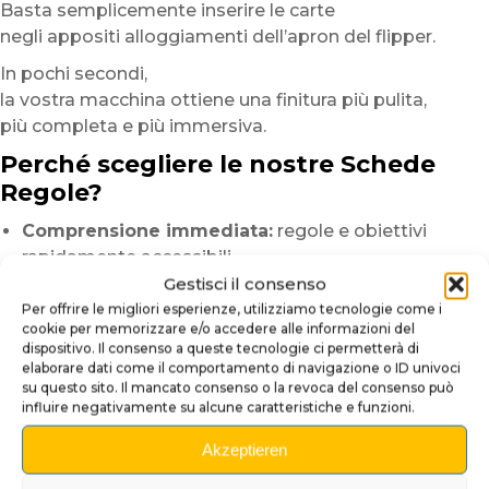
Basta semplicemente inserire le carte
negli appositi alloggiamenti dell’apron del flipper.
In pochi secondi,
la vostra macchina ottiene una finitura più pulita,
più completa e più immersiva.
Perché scegliere le nostre Schede
Regole?
Comprensione immediata:
regole e obiettivi
rapidamente accessibili.
Design immersivo:
grafiche perfettamente
Gestisci il consenso
integrate nell’universo del flipper.
Per offrire le migliori esperienze, utilizziamo tecnologie come i
cookie per memorizzare e/o accedere alle informazioni del
Finitura premium:
stampa HD su carta fotografica
dispositivo. Il consenso a queste tecnologie ci permetterà di
lucida.
elaborare dati come il comportamento di navigazione o ID univoci
Esperienza conviviale:
ideale per amici, famiglia e
su questo sito. Il mancato consenso o la revoca del consenso può
influire negativamente su alcune caratteristiche e funzioni.
tornei.
Installazione immediata:
nessun attrezzo o
Akzeptieren
smontaggio necessario.