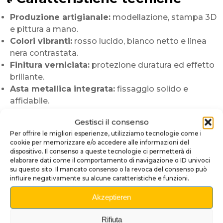
Produzione artigianale:
modellazione, stampa 3D
e pittura a mano.
Colori vibranti:
rosso lucido, bianco netto e linea
nera contrastata.
Finitura verniciata:
protezione duratura ed effetto
brillante.
Asta metallica integrata:
fissaggio solido e
affidabile.
Compatibilità:
flipper Pokémon e sistemi di lancio
Gestisci il consenso
meccanici standard.
Per offrire le migliori esperienze, utilizziamo tecnologie come i
🛠️ Installazione semplice e
cookie per memorizzare e/o accedere alle informazioni del
dispositivo. Il consenso a queste tecnologie ci permetterà di
rapida
elaborare dati come il comportamento di navigazione o ID univoci
su questo sito. Il mancato consenso o la revoca del consenso può
Rimuovi la molla e i fissaggi del Lancia-Palline originale.
influire negativamente su alcune caratteristiche e funzioni.
Posiziona la Poké Ball sull’asta metallica allineando
Akzeptieren
correttamente il meccanismo. Reinstalla la molla e
verifica la fluidità del movimento. In pochi minuti il tuo
Rifiuta