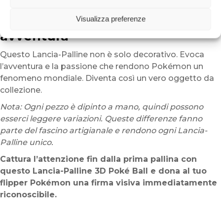
flipper acquisisce un’identità ancora più forte.
⚡ Un simbolo universale di
Visualizza preferenze
avventura
Questo Lancia-Palline non è solo decorativo. Evoca
l’avventura e la passione che rendono Pokémon un
fenomeno mondiale. Diventa così un vero oggetto da
collezione.
Nota: Ogni pezzo è dipinto a mano, quindi possono
esserci leggere variazioni. Queste differenze fanno
parte del fascino artigianale e rendono ogni Lancia-
Palline unico.
Cattura l’attenzione fin dalla prima pallina con
questo Lancia-Palline 3D Poké Ball e dona al tuo
flipper Pokémon una firma visiva immediatamente
riconoscibile.