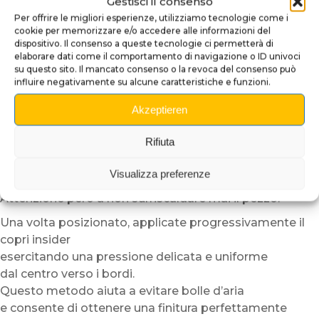
Gestisci il consenso
per verificare l’allineamento.
Per offrire le migliori esperienze, utilizziamo tecnologie come i
Grazie alla sua struttura semi-rigida,
cookie per memorizzare e/o accedere alle informazioni del
il plexiglass adesivo risulta più facile da maneggiare
dispositivo. Il consenso a queste tecnologie ci permetterà di
rispetto a un semplice vinile adesivo.
elaborare dati come il comportamento di navigazione o ID univoci
su questo sito. Il mancato consenso o la revoca del consenso può
Per facilitare ulteriormente l’installazione,
influire negativamente su alcune caratteristiche e funzioni.
consigliamo di lavorare in un ambiente temperato.
Akzeptieren
In caso di basse temperature,
potete scaldare leggermente il supporto o l’adesivo
Rifiuta
con un asciugacapelli a bassa potenza.
Questo passaggio migliora la flessibilità del materiale
Visualizza preferenze
e ottimizza l’adesione.
Attenzione però a non surriscaldare mai il pezzo.
Una volta posizionato, applicate progressivamente il
copri insider
esercitando una pressione delicata e uniforme
dal centro verso i bordi.
Questo metodo aiuta a evitare bolle d’aria
e consente di ottenere una finitura perfettamente