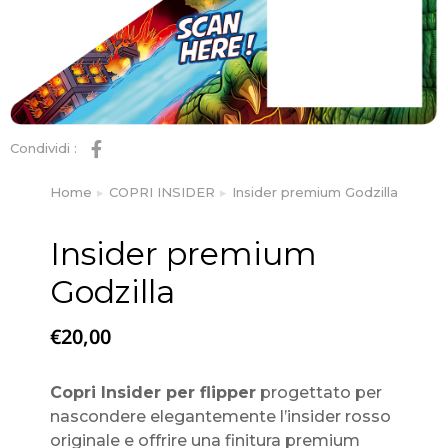
Condividi :
Home
COPRI INSIDER
Insider premium Godzilla
Tu sei qui:
Insider premium
Godzilla
€
20,00
Copri Insider per flipper
progettato per
nascondere elegantemente l’insider rosso
originale e offrire una finitura premium