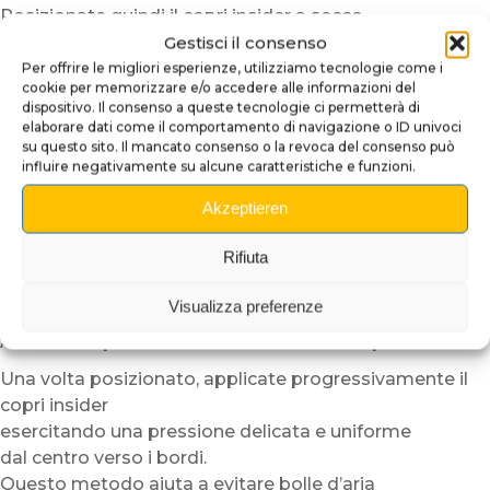
Posizionate quindi il copri insider a secco
Gestisci il consenso
per verificare l’allineamento.
Grazie alla sua struttura semi-rigida,
Per offrire le migliori esperienze, utilizziamo tecnologie come i
cookie per memorizzare e/o accedere alle informazioni del
il plexiglass adesivo risulta più facile da maneggiare
dispositivo. Il consenso a queste tecnologie ci permetterà di
rispetto a un semplice vinile adesivo.
elaborare dati come il comportamento di navigazione o ID univoci
su questo sito. Il mancato consenso o la revoca del consenso può
Per facilitare ulteriormente l’installazione,
influire negativamente su alcune caratteristiche e funzioni.
consigliamo di lavorare in un ambiente temperato.
Akzeptieren
In caso di basse temperature,
potete scaldare leggermente il supporto o l’adesivo
Rifiuta
con un asciugacapelli a bassa potenza.
Questo passaggio migliora la flessibilità del materiale
Visualizza preferenze
e ottimizza l’adesione.
Attenzione però a non surriscaldare mai il pezzo.
Una volta posizionato, applicate progressivamente il
copri insider
esercitando una pressione delicata e uniforme
dal centro verso i bordi.
Questo metodo aiuta a evitare bolle d’aria