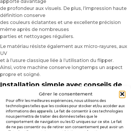
apporte davantage
de profondeur aux visuels. De plus, l’impression haute
définition conserve
des couleurs éclatantes et une excellente précision
même après de nombreuses
parties et nettoyages réguliers.
Le matériau résiste également aux micro-rayures, aux
UV
et à l’usure classique liée à l’utilisation du flipper.
Ainsi, votre machine conserve longtemps un aspect
propre et soigné.
Installation simple avec conseils de
pose
Gérer le consentement
Pour offrir les meilleures expériences, nous utilisons des
Avant l’installation, nettoyez soigneusement la surface
technologies telles que les cookies pour stocker et/ou accéder aux
afin d’éliminer
informations des appareils. Le fait de consentir à ces technologies
les poussières, traces grasses ou résidus pouvant
nous permettra de traiter des données telles que le
comportement de navigation ou les ID uniques sur ce site. Le fait
affecter l’adhérence.
de ne pas consentir ou de retirer son consentement peut avoir un
Une surface propre garantit un rendu plus uniforme et