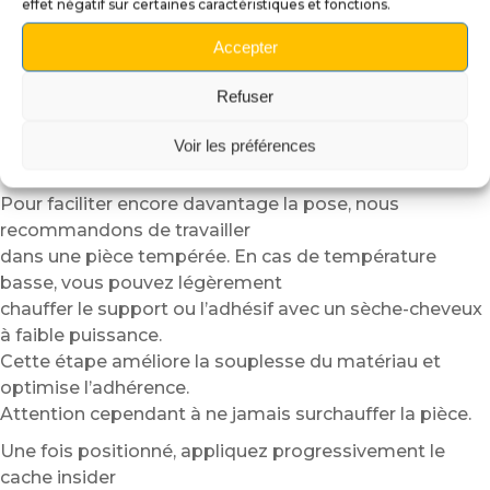
effet négatif sur certaines caractéristiques et fonctions.
durable.
Accepter
Positionnez ensuite le cache insider à sec afin de
vérifier l’alignement.
Refuser
Grâce à sa structure semi-rigide, le plexiglass
autocollant reste plus simple
Voir les préférences
à manipuler qu’un simple vinyle adhésif.
Pour faciliter encore davantage la pose, nous
recommandons de travailler
dans une pièce tempérée. En cas de température
basse, vous pouvez légèrement
chauffer le support ou l’adhésif avec un sèche-cheveux
à faible puissance.
Cette étape améliore la souplesse du matériau et
optimise l’adhérence.
Attention cependant à ne jamais surchauffer la pièce.
Une fois positionné, appliquez progressivement le
cache insider