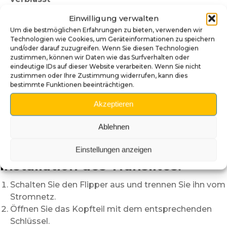
Kratzer, Risse oder Beschädigungen
sind sichtbar
Einwilligung verwalten
Wunsch nach einem
sauberen und neuwertigen
Um die bestmöglichen Erfahrungen zu bieten, verwenden wir
Erscheinungsbild
Technologien wie Cookies, um Geräteinformationen zu speichern
Möglichkeit, ein
alternatives Design
zu wählen
und/oder darauf zuzugreifen. Wenn Sie diesen Technologien
zustimmen, können wir Daten wie das Surfverhalten oder
Vor der Installation:
eindeutige IDs auf dieser Website verarbeiten. Wenn Sie nicht
zustimmen oder Ihre Zustimmung widerrufen, kann dies
bestimmte Funktionen beeinträchtigen.
Schalten Sie den Flipper vor jeder Arbeit aus.
Öffnen Sie das Kopfteil vorsichtig.
Akzeptieren
Arbeiten Sie in einer sauberen Umgebung, um Staub
zu vermeiden.
Ablehnen
Reinigen Sie die Innenseite der Scheibe vor der
Montage.
Einstellungen anzeigen
Installation des Translites:
Schalten Sie den Flipper aus und trennen Sie ihn vom
Stromnetz.
Öffnen Sie das Kopfteil mit dem entsprechenden
Schlüssel.