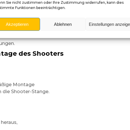
nn Sie nicht zustimmen oder Ihre Zustimmung widerrufen, kann dies
stimmte Funktionen beeinträchtigen.
t aus nächster Nähe.
Akzeptieren
Ablehnen
Einstellungen anzeig
n widerstandsfähig
ungen.
tage des Shooters
mäßige Montage
m die Shooter-Stange.
 heraus,