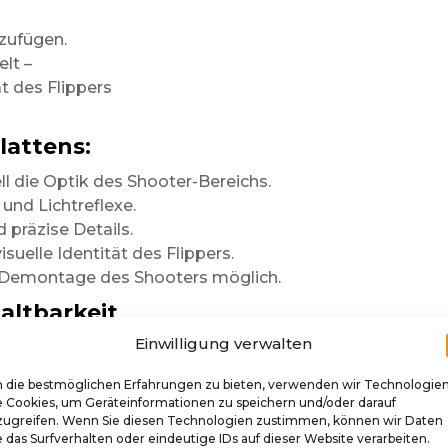
zufügen.
elt –
ät des Flippers
lattens:
l die Optik des Shooter-Bereichs.
 und Lichtreflexe.
 präzise Details.
isuelle Identität des Flippers.
e Demontage des Shooters möglich.
altbarkeit
Einwilligung verwalten
dem Finish
gefertigt.
 die bestmöglichen Erfahrungen zu bieten, verwenden wir Technologie
Optik
e Cookies, um Geräteinformationen zu speichern und/oder darauf
zugreifen. Wenn Sie diesen Technologien zustimmen, können wir Daten
 das Surfverhalten oder eindeutige IDs auf dieser Website verarbeiten.
esser aus