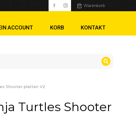
er platten V2
Warenkorb
EIN ACCOUNT
KORB
KONTAKT
es Shooter platten V2
ja Turtles Shooter