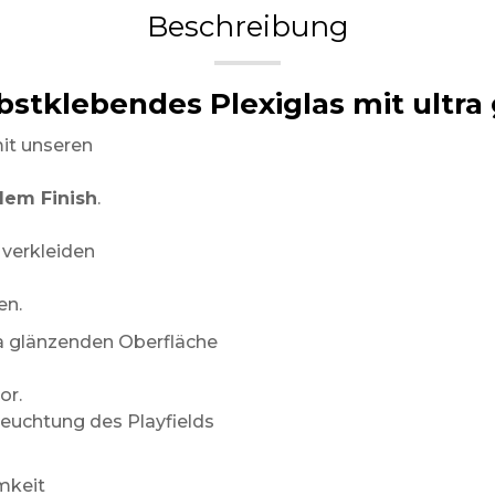
Beschreibung
lbstklebendes Plexiglas mit ultr
mit unseren
dem Finish
.
 verkleiden
en.
a glänzenden Oberfläche
or.
eleuchtung des Playfields
mkeit