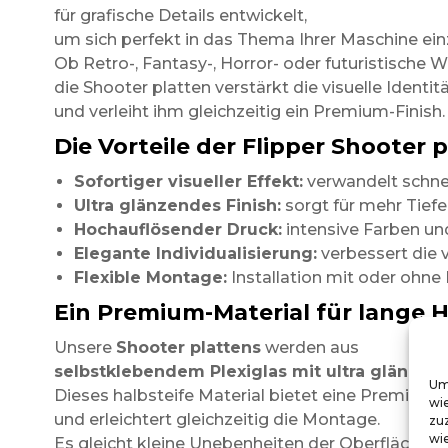
für grafische Details entwickelt,
um sich perfekt in das Thema Ihrer Maschine ein
Ob Retro-, Fantasy-, Horror- oder futuristische W
die Shooter platten verstärkt die visuelle Identit
und verleiht ihm gleichzeitig ein Premium-Finish.
Die Vorteile der Flipper Shooter p
Sofortiger visueller Effekt:
verwandelt schnel
Ultra glänzendes Finish:
sorgt für mehr Tiefe
Hochauflösender Druck:
intensive Farben und
Elegante Individualisierung:
verbessert die v
Flexible Montage:
Installation mit oder ohn
Ein Premium-Material für lange H
Unsere
Shooter plattens
werden aus
selbstklebendem Plexiglas mit ultra glänzen
Um
Dieses halbsteife Material bietet eine Premium-
wi
und erleichtert gleichzeitig die Montage.
zu
wie
Es gleicht kleine Unebenheiten der Oberfläche b