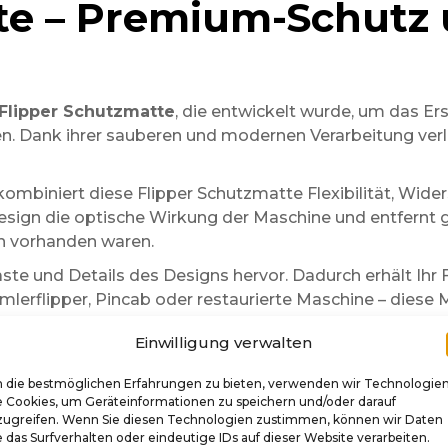
te – Premium-Schutz
Flipper Schutzmatte
, die entwickelt wurde, um das Er
eren. Dank ihrer sauberen und modernen Verarbeitung ver
 kombiniert diese Flipper Schutzmatte Flexibilität, Wid
esign die optische Wirkung der Maschine und entfernt gl
en vorhanden waren.
ste und Details des Designs hervor. Dadurch erhält Ihr
mlerflipper, Pincab oder restaurierte Maschine – diese 
Einwilligung verwalten
atte auch dabei, Ihre Maschine vor Mikrokratzern, Staub
nd trägt dazu bei, den allgemeinen Zustand des Flipper
 die bestmöglichen Erfahrungen zu bieten, verwenden wir Technologie
e Cookies, um Geräteinformationen zu speichern und/oder darauf
 gleichmäßige und langlebige Verarbeitung zu gewährlei
zugreifen. Wenn Sie diesen Technologien zustimmen, können wir Daten
h Serie, Material oder Flippergeneration auftreten.
 das Surfverhalten oder eindeutige IDs auf dieser Website verarbeiten.