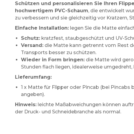
Schützen und personalisieren Sie Ihren Flipp
hochwertigem PVC-Schaum
, die entwickelt w
zu verbessern und sie gleichzeitig vor Kratzern, 
Einfache Installation:
legen Sie die Matte einfach
Schutz:
kratzfest, staubgeschützt und UV-Sch
Versand:
die Matte kann getrennt vom Rest d
Transports besser zu schützen.
Wieder in Form bringen:
die Matte wird gerol
Stunden flach liegen, idealerweise umgedreht, be
Lieferumfang:
1 x Matte für Flipper oder Pincab (bei Pincab
angeben).
Hinweis:
leichte Maßabweichungen können auftrete
der Druck- und Schneidebranche als normal.