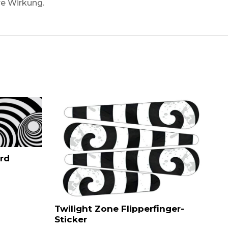
re Wirkung.
rd
Twilight Zone Flipperfinger-
Sticker