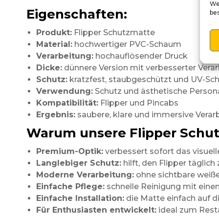
We
Eigenschaften:
be
Produkt:
Flipper Schutzmatte
Material:
hochwertiger PVC-Schaum
Verarbeitung:
hochauflösender Druck
Dicke:
dünnere Version mit verbesserter Vera
Schutz:
kratzfest, staubgeschützt und UV-Sc
Verwendung:
Schutz und ästhetische Persona
Kompatibilität:
Flipper und Pincabs
Ergebnis:
saubere, klare und immersive Verar
Warum unsere Flipper Schu
Premium-Optik:
verbessert sofort das visuel
Langlebiger Schutz:
hilft, den Flipper täglich
Moderne Verarbeitung:
ohne sichtbare weiße
Einfache Pflege:
schnelle Reinigung mit eine
Einfache Installation:
die Matte einfach auf d
Für Enthusiasten entwickelt:
ideal zum Resta