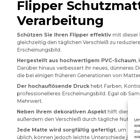
Flipper Schutzmat
Verarbeitung
Schützen Sie Ihren Flipper effektiv
mit dieser
gleichzeitig den täglichen Verschleiß zu reduzi
Erscheinungsbild.
Hergestellt aus hochwertigem PVC-Schaum
,
Darüber hinaus verbessert ihr neues, dünneres D
die bei einigen früheren Generationen von Matt
Der hochauflösende Druck
hebt Farben, Kontra
professionelleres Erscheinungsbild. Egal ob Sam
Mehrwert.
Neben ihrem dekorativen Aspekt
hilft diese M
außerdem den Verschleiß durch tägliche Nutzung u
Um
wi
Jede Matte wird sorgfältig gefertigt
, um eine
zu
üblich, können jedoch leichte Unterschiede je nac
wie