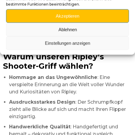
Entfernen Sie die Feder und die Befestigungen
bestimmte Funktionen beeinträchtigen.
des alten Shooter-Griffs.
Akzeptieren
Richten Sie den neuen Griff sorgfältig am
Kugelmechanismus aus.
Ablehnen
Setzen Sie die Feder wieder ein und prüfen Sie, ob
Einstellungen anzeigen
der Ablauf reibungslos ist.
Warum unseren Ripley’s
Shooter-Griff wählen?
Hommage an das Ungewöhnliche
: Eine
verspielte Erinnerung an die Welt voller Wunder
und Kuriositäten von Ripley.
Ausdrucksstarkes Design
: Der Schrumpfkopf
zieht alle Blicke auf sich und macht Ihren Flipper
einzigartig.
Handwerkliche Qualität
: Handgefertigt und
bemalt – dekorativ und funktional zugleich.