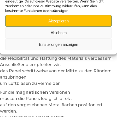
eindeutige IDs auf dieser Website verarbeiten. Wenn Sie nicht
das Panel zunächst trocken zu positionieren,
zustimmen oder Ihre Zustimmung widerrufen, kann dies
bestimmte Funktionen beeinträchtigen.
um die Ausrichtung zu überprüfen.
Dank der halbsteifen Struktur des Materials
Akzeptieren
ist die Montage einfacher und toleranter
als bei gewöhnlicher Vinylfolie.
Ablehnen
Bei niedrigen Temperaturen
Einstellungen anzeigen
kann leichtes Erwärmen mit einem Föhn auf niedriger
Stufe
die Flexibilität und Haftung des Materials verbessern.
Anschließend empfehlen wir,
das Panel schrittweise von der Mitte zu den Rändern
anzubringen,
um Luftblasen zu vermeiden.
Für die
magnetischen
Versionen
müssen die Panels lediglich direkt
auf den vorgesehenen Metallflächen positioniert
werden.