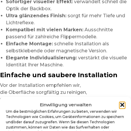
Sofortiger visueller Effekt:
verwandelt schnell die
Optik der Backbox.
Ultra glänzendes Finish:
sorgt für mehr Tiefe und
Lichtreflexe.
Kompatibel mit vielen Marken:
Ausschnitte
passend für zahlreiche Flippermodelle.
Einfache Montage:
schnelle Installation als
selbstklebende oder magnetische Version.
Elegante Individualisierung:
verstärkt die visuelle
Identität Ihrer Maschine.
Einfache und saubere Installation
Vor der Installation empfehlen wir,
die Oberfläche sorgfältig zu reinigen,
um Staub, Fettspuren oder Rückstände zu entfernen.
Einwilligung verwalten
Dieser Schritt sorgt für bessere Haftung
Um die bestmöglichen Erfahrungen zu bieten, verwenden wir
und ein homogeneres Ergebnis.
Technologien wie Cookies, um Geräteinformationen zu speichern
und/oder darauf zuzugreifen. Wenn Sie diesen Technologien
Für die Versionen aus
selbstklebendem Plexiglas
zustimmen, können wir Daten wie das Surfverhalten oder
empfehlen wir,