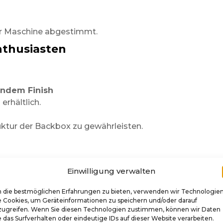
r Maschine abgestimmt.
nthusiasten
endem Finish
n
erhältlich.
uktur der Backbox zu gewährleisten.
 eleganten Lichtreflexen.
Einwilligung verwalten
ten besser aus
 die bestmöglichen Erfahrungen zu bieten, verwenden wir Technologie
e Cookies, um Geräteinformationen zu speichern und/oder darauf
zugreifen. Wenn Sie diesen Technologien zustimmen, können wir Daten
 das Surfverhalten oder eindeutige IDs auf dieser Website verarbeiten.
eversible Installation.