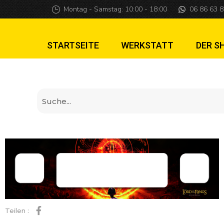
Lord of the rings 
Montag - Samstag: 10:00 - 18:00
06 86 63 8
STARTSEITE
WERKSTATT
DER S
Teilen :