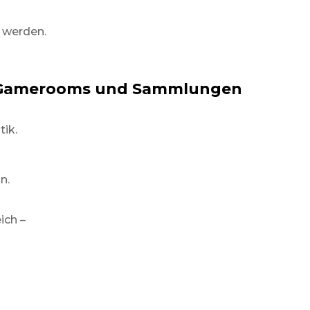
 werden.
ür Gamerooms und Sammlungen
ik.
n.
ich –