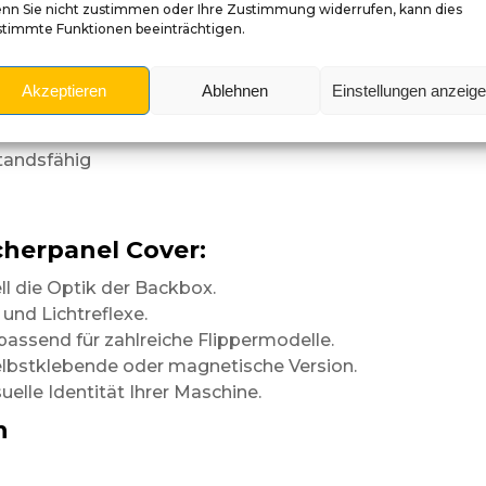
nn Sie nicht zustimmen oder Ihre Zustimmung widerrufen, kann dies
stimmte Funktionen beeinträchtigen.
Akzeptieren
Ablehnen
Einstellungen anzeig
t aus kurzer Distanz.
tandsfähig
cherpanel Cover:
l die Optik der Backbox.
 und Lichtreflexe.
assend für zahlreiche Flippermodelle.
 selbstklebende oder magnetische Version.
suelle Identität Ihrer Maschine.
n