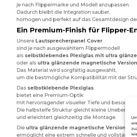
je nach Flippermarke und Modell anzupassen.
Dadurch bleibt die Integration sauber,
homogen und perfekt auf das Gesamtdesign de
Ein Premium-Finish für Flipper-E
Unsere
Lautsprecherpanel Cover
sind je nach ausgewähltem Flippermodell
als
selbstklebendes Plexiglas mit ultra glänz
oder als
ultra glänzende magnetische Versio
Das Material wird sorgfältig ausgewählt,
um die bestmögliche Kompatibilität mit der Str
Das
selbstklebende Plexiglas
bietet eine Premium-Optik
mit hervorragender visueller Tiefe und besonders
Die halbsteife Struktur gleicht kleine Unebenhei
und erleichtert gleichzeitig die Montage.
Um
wi
Die
ultra glänzende magnetische Version
zu
wie
ermöglicht eine extrem schnelle und vollständig r