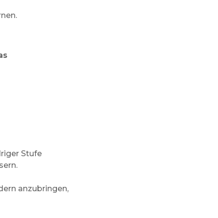
rnen.
as
riger Stufe
sern.
dern anzubringen,