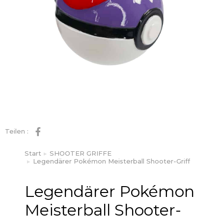
Teilen :
Start
SHOOTER GRIFFE
Sie befinden sich hier:
Legendärer Pokémon Meisterball Shooter-Griff
Legendärer Pokémon
Meisterball Shooter-