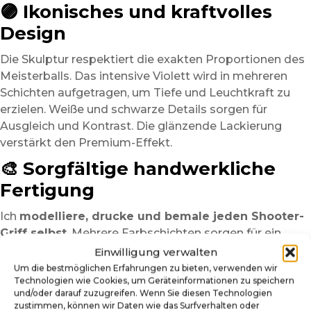
🟣 Ikonisches und kraftvolles
Design
Die Skulptur respektiert die exakten Proportionen des
Meisterballs. Das intensive Violett wird in mehreren
Schichten aufgetragen, um Tiefe und Leuchtkraft zu
erzielen. Weiße und schwarze Details sorgen für
Ausgleich und Kontrast. Die glänzende Lackierung
verstärkt den Premium-Effekt.
🎨 Sorgfältige handwerkliche
Fertigung
Ich
modelliere, drucke und bemale jeden Shooter-
Griff selbst
. Mehrere Farbschichten sorgen für ein
lebendiges Ergebnis. Ein Schutzlack gewährleistet
Einwilligung verwalten
Haltbarkeit und langanhaltenden Glanz. Leichte
Um die bestmöglichen Erfahrungen zu bieten, verwenden wir
Technologien wie Cookies, um Geräteinformationen zu speichern
Unterschiede machen jedes Stück einzigartig.
und/oder darauf zuzugreifen. Wenn Sie diesen Technologien
🔧 Technische Merkmale
zustimmen, können wir Daten wie das Surfverhalten oder