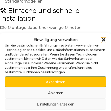
Standardmodellen.
🛠️ Einfache und schnelle
Installation
Die Montage dauert nur wenige Minuten:
Hebe das Spielfeld an und entferne den alten
Einwilligung verwalten
Shooter.
Um die bestmöglichen Erfahrungen zu bieten, verwenden wir
Entferne die Feder und setze den halb-Tom-Hardy-,
Technologien wie Cookies, um Geräteinformationen zu speichern
halb-Venom-Kopf auf die Stange.
und/oder darauf zuzugreifen. Wenn Sie diesen Technologien
zustimmen, können wir Daten wie das Surfverhalten oder
Setze die Feder wieder ein und teste die Bewegung.
eindeutige IDs auf dieser Website verarbeiten. Wenn Sie nicht
zustimmen oder Ihre Zustimmung widerrufen, kann dies
In wenigen Augenblicken erhält dein Flipper ein
bestimmte Funktionen beeinträchtigen.
düsteres, kraftvolles Aussehen – ganz im Stil des
Marvel-Universums.
Akzeptieren
🌑 Ein Sammlerstück für Marvel-
Ablehnen
Fans
Einstellungen anzeigen
Jedes Exemplar ist handbemalt und somit einzigartig.