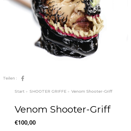
Teilen :
Start
SHOOTER GRIFFE
Venom Shooter-Griff
Sie befinden sich hier:
Venom Shooter-Griff
€
100,00