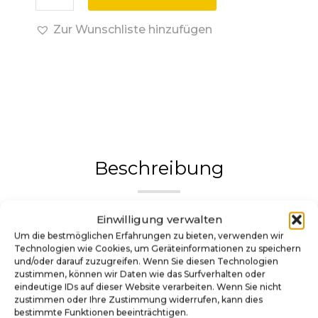
Zur Wunschliste hinzufügen
Beschreibung
Tron Shooter-Griff – Die
Einwilligung verwalten
Um die bestmöglichen Erfahrungen zu bieten, verwenden wir
digitale Welt in Ihren
Technologien wie Cookies, um Geräteinformationen zu speichern
und/oder darauf zuzugreifen. Wenn Sie diesen Technologien
Händen
zustimmen, können wir Daten wie das Surfverhalten oder
eindeutige IDs auf dieser Website verarbeiten. Wenn Sie nicht
zustimmen oder Ihre Zustimmung widerrufen, kann dies
Verleihen Sie Ihrem
Tron
-Flipper eine neue Dimension
bestimmte Funktionen beeinträchtigen.