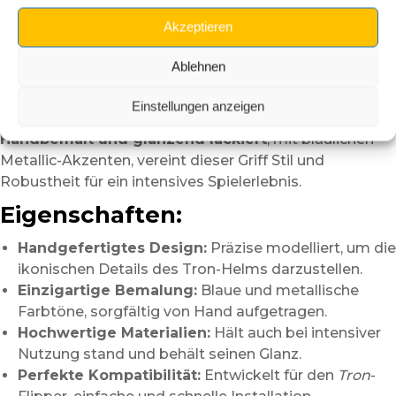
mit diesem
3D Shooter-Griff in Form eines
Programmierhelms
, inspiriert vom Kultfilm und seiner
Akzeptieren
Flipperadaption. Dieser futuristische Griff fängt das
neonleuchtende, technologische Flair des Tron-
Ablehnen
Universums perfekt ein und verleiht Ihrer Maschine
Einstellungen anzeigen
einen spektakulären Look.
Handbemalt und glänzend lackiert
, mit bläulichen
Metallic-Akzenten, vereint dieser Griff Stil und
Robustheit für ein intensives Spielerlebnis.
Eigenschaften:
Handgefertigtes Design:
Präzise modelliert, um die
ikonischen Details des Tron-Helms darzustellen.
Einzigartige Bemalung:
Blaue und metallische
Farbtöne, sorgfältig von Hand aufgetragen.
Hochwertige Materialien:
Hält auch bei intensiver
Nutzung stand und behält seinen Glanz.
Perfekte Kompatibilität:
Entwickelt für den
Tron
-