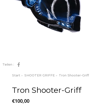
Teilen :
Start
SHOOTER GRIFFE
Tron Shooter-Griff
Sie befinden sich hier:
Tron Shooter-Griff
€
100,00