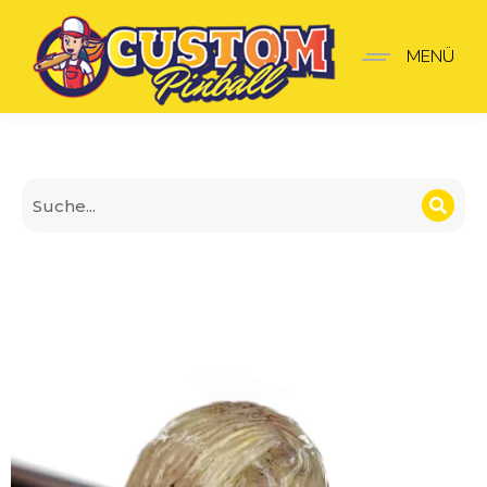
The Walking Dead Shoote
MENÜ