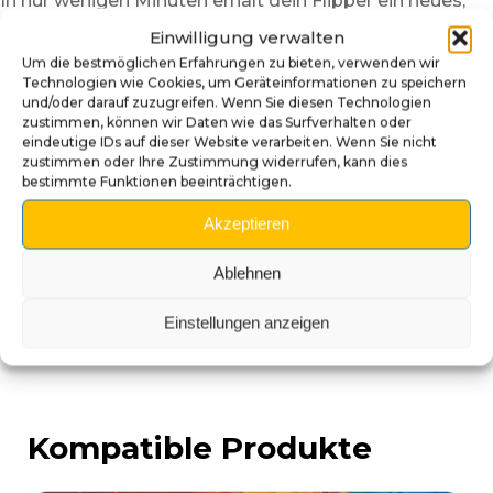
In nur wenigen Minuten erhält dein Flipper ein neues,
furchterregendes Aussehen.
Einwilligung verwalten
💀 Ein Sammlerstück für Horror-
Um die bestmöglichen Erfahrungen zu bieten, verwenden wir
Technologien wie Cookies, um Geräteinformationen zu speichern
Fans
und/oder darauf zuzugreifen. Wenn Sie diesen Technologien
zustimmen, können wir Daten wie das Surfverhalten oder
Da jeder Griff handbemalt ist, können leichte Farb-
eindeutige IDs auf dieser Website verarbeiten. Wenn Sie nicht
zustimmen oder Ihre Zustimmung widerrufen, kann dies
oder Texturunterschiede auftreten. Diese machen
bestimmte Funktionen beeinträchtigen.
jedes Stück einzigartig und authentisch.
Akzeptieren
Verleihe deinem The Walking Dead Flipper mit
diesem 3D-Zombie-Shooter-Griff einen schaurigen
Ablehnen
Look – jede Partie wird zum Überlebenskampf!
Einstellungen anzeigen
Kompatible Produkte