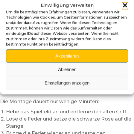
Einwilligung verwalten
verwendeten Materialien garantieren hohe Stabilität
Um die bestmöglichen Erfahrungen zu bieten, verwenden wir
und Langlebigkeit – auch bei häufigem Spiel.
Technologien wie Cookies, um Geräteinformationen zu speichern
🔧 Technische Merkmale
und/oder darauf zuzugreifen. Wenn Sie diesen Technologien
zustimmen, können wir Daten wie das Surfverhalten oder
eindeutige IDs auf dieser Website verarbeiten. Wenn Sie nicht
Hochauflösender 3D-Druck für präzise Details.
zustimmen oder Ihre Zustimmung widerrufen, kann dies
Handbemalte Acrylfarben mit Brand- und Tiefrot-
bestimmte Funktionen beeinträchtigen.
Effekten.
Akzeptieren
Glänzender Schutzlack für dauerhaften Glanz.
Integrierte Metallstange für sichere Befestigung.
Ablehnen
Kompatibel mit
The Addams Family
,
Guns N’
Roses
,
Black Rose
und Standard-Flippern.
Einstellungen anzeigen
🛠️ Einfache Installation
Die Montage dauert nur wenige Minuten:
Hebe das Spielfeld an und entferne den alten Griff.
Löse die Feder und setze die schwarze Rose auf die
Stange.
Bringe die Feder wieder an und teste den