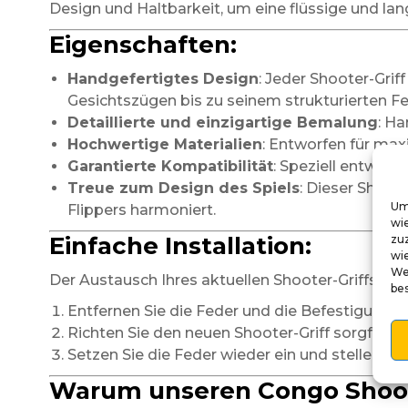
Design und Haltbarkeit, um eine flüssige und la
Eigenschaften:
Handgefertigtes Design
: Jeder Shooter-Grif
Gesichtszügen bis zu seinem strukturierten Fel
Detaillierte und einzigartige Bemalung
: Ha
Hochwertige Materialien
: Entworfen für ma
Garantierte Kompatibilität
: Speziell entwick
Treue zum Design des Spiels
: Dieser Shoot
Um
Flippers harmoniert.
wi
Einfache Installation:
zu
wie
We
Der Austausch Ihres aktuellen Shooter-Griffs ist e
be
Entfernen Sie die Feder und die Befestigungen
Richten Sie den neuen Shooter-Griff sorgfält
Setzen Sie die Feder wieder ein und stellen Si
Warum unseren Congo Shoot