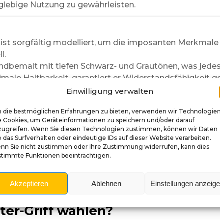
nglebige Nutzung zu gewährleisten.
f ist sorgfältig modelliert, um die imposanten Merkmale 
l.
ndbemalt mit tiefen Schwarz- und Grautönen, was jedes 
ximale Haltbarkeit, garantiert er Widerstandsfähigkei
elt, um perfekt auf den
Congo
Flipper zu passen, mit eine
Einwilligung verwalten
er-Griff fügt eine immersive Dimension hinzu, die per
 die bestmöglichen Erfahrungen zu bieten, verwenden wir Technologie
e Cookies, um Geräteinformationen zu speichern und/oder darauf
zugreifen. Wenn Sie diesen Technologien zustimmen, können wir Daten
 das Surfverhalten oder eindeutige IDs auf dieser Website verarbeiten.
nn Sie nicht zustimmen oder Ihre Zustimmung widerrufen, kann dies
infach und schnell. Einfach:
stimmte Funktionen beeinträchtigen.
 von Ihrem alten Shooter-Griff.
ig mit dem Mechanismus zum Kugellancieren aus.
Akzeptieren
Ablehnen
Einstellungen anzeig
e sicher, dass die Bewegung vor der Verwendung flüssig i
er-Griff wählen?