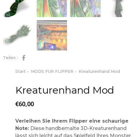
Teilen :
Start
MODS FUR FLIPPER
Kreaturenhand Mod
Sie befinden sich hier:
Kreaturenhand Mod
€
60,00
Verleihen Sie Ihrem Flipper eine schaurige
Note:
Diese handbemalte 3D-Kreaturenhand
lässt sich leicht auf das Spielfeld Ihres Monster