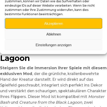
zustimmen, können wir Daten wie das Surfverhalten oder
Beschreibung
eindeutige IDs auf dieser Website verarbeiten. Wenn Sie nicht
zustimmen oder Ihre Zustimmung widerrufen, kann dies
bestimmte Funktionen beeinträchtigen.
Kreaturenhand Mod – Eine
Akzeptieren
schaurige Ergänzung für
Ablehnen
Monster Bash und
Einstellungen anzeigen
Creature from the Black
Lagoon
Steigern Sie die Immersion Ihrer Spiele mit diesem
exklusiven Mod
, der die grünliche, krallenbewehrte
Hand der Kreatur darstellt. Er wird direkt auf das
Spielfeld geschraubt, integriert sich perfekt ins Dekor
und verstärkt den schaurigen, spektakulären Charakter
Ihres Flippers. Dieser Mod ist kompatibel mit
Monster
Bash
und
Creature from the Black Lagoon
, zwei